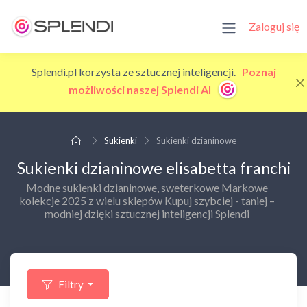
Zaloguj się
Splendi.pl korzysta ze sztucznej inteligencji.
Poznaj
możliwości naszej Splendi AI
Sukienki
Sukienki dzianinowe
Sukienki dzianinowe elisabetta franchi
Modne sukienki dzianinowe, sweterkowe Markowe
kolekcje 2025 z wielu sklepów Kupuj szybciej - taniej –
modniej dzięki sztucznej inteligencji Splendi
Filtry