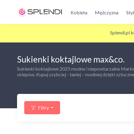
Kobieta
Mężczyzna
Sty
Splendi.pl 
Sukienki koktajlowe max&co.
Sukienki koktajlowe 2025 modne i niepowtarzalne Marko
sklepów. Kupuj szybciej - taniej – modniej dzięki sztucznej
Filtry