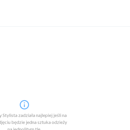
 Stylista zadziała najlepiej jeśli na
jęciu będzie jedna sztuka odzieży
na jednolitym tle.