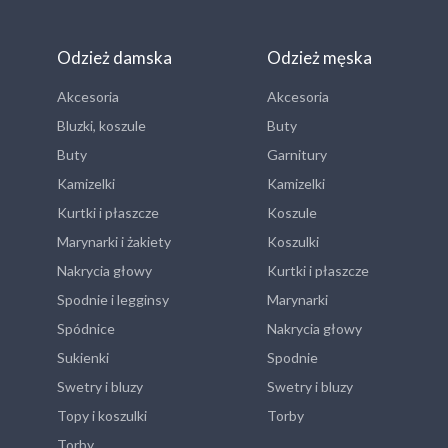
Odzież damska
Odzież męska
Akcesoria
Akcesoria
Bluzki, koszule
Buty
Buty
Garnitury
Kamizelki
Kamizelki
Kurtki i płaszcze
Koszule
Marynarki i żakiety
Koszulki
Nakrycia głowy
Kurtki i płaszcze
Spodnie i legginsy
Marynarki
Spódnice
Nakrycia głowy
Sukienki
Spodnie
Swetry i bluzy
Swetry i bluzy
Topy i koszulki
Torby
Torby