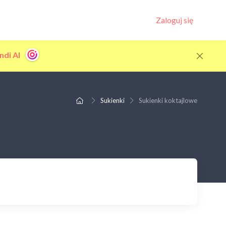
Zaloguj się
ndi AI
Sukienki
Sukienki koktajlowe