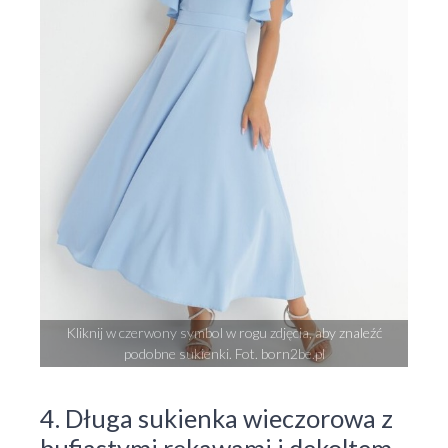
Kliknij w czerwony symbol w rogu zdjęcia, aby znaleźć
podobne sukienki. Fot. born2be.pl
4. Długa sukienka wieczorowa z
bufiastymi rękawami i dekoltem