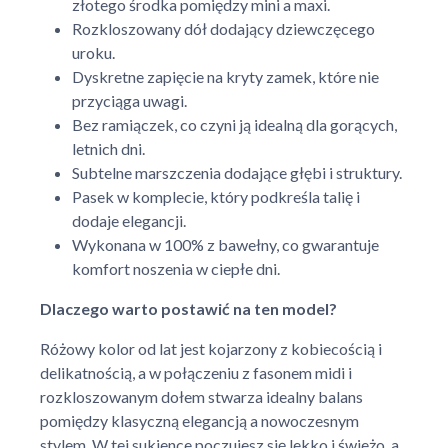
złotego środka pomiędzy mini a maxi.
Rozkloszowany dół dodający dziewczęcego
uroku.
Dyskretne zapięcie na kryty zamek, które nie
przyciąga uwagi.
Bez ramiączek, co czyni ją idealną dla gorących,
letnich dni.
Subtelne marszczenia dodające głębi i struktury.
Pasek w komplecie, który podkreśla talię i
dodaje elegancji.
Wykonana w 100% z bawełny, co gwarantuje
komfort noszenia w ciepłe dni.
Dlaczego warto postawić na ten model?
Różowy kolor od lat jest kojarzony z kobiecością i
delikatnością, a w połączeniu z fasonem midi i
rozkloszowanym dołem stwarza idealny balans
pomiędzy klasyczną elegancją a nowoczesnym
stylem. W tej sukience poczujesz się lekko i świeżo, a