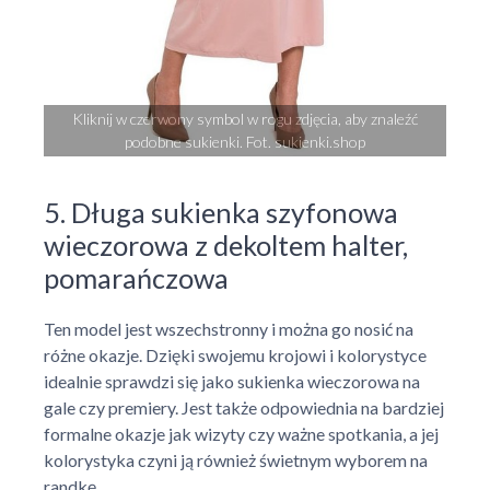
Kliknij w czerwony symbol w rogu zdjęcia, aby znaleźć
podobne sukienki. Fot. sukienki.shop
5. Długa sukienka szyfonowa
wieczorowa z dekoltem halter,
pomarańczowa
Ten model jest wszechstronny i można go nosić na
różne okazje. Dzięki swojemu krojowi i kolorystyce
idealnie sprawdzi się jako sukienka wieczorowa na
gale czy premiery. Jest także odpowiednia na bardziej
formalne okazje jak wizyty czy ważne spotkania, a jej
kolorystyka czyni ją również świetnym wyborem na
randkę.