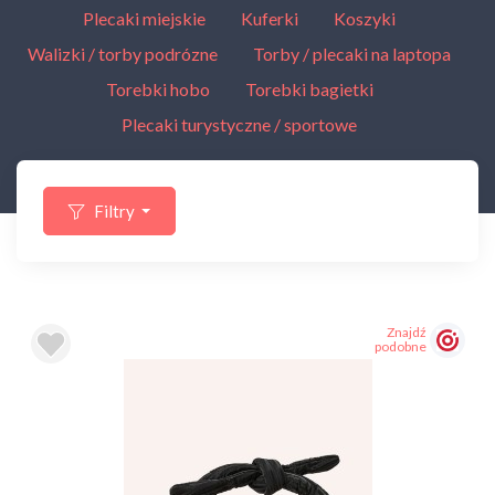
Plecaki miejskie
Kuferki
Koszyki
Walizki / torby podrózne
Torby / plecaki na laptopa
Torebki hobo
Torebki bagietki
Plecaki turystyczne / sportowe
Filtry
Znajdź
podobne