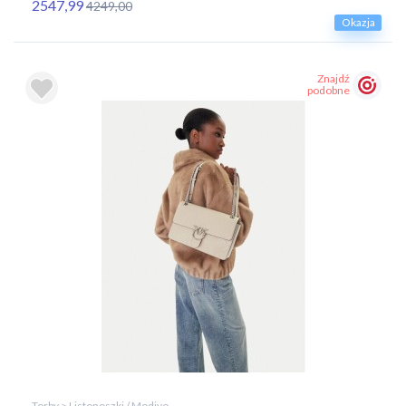
2547,99
4249,00
Okazja
Znajdź
podobne
Torby > Listonoszki / Modivo