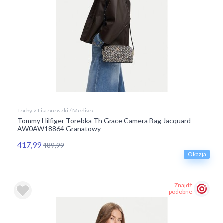
Torby > Listonoszki / Modivo
Tommy Hilfiger Torebka Th Grace Camera Bag Jacquard
AW0AW18864 Granatowy
417,99
489,99
Okazja
Znajdź
podobne