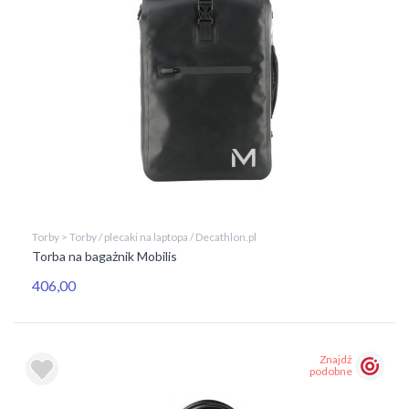
Torby > Torby / plecaki na laptopa / Decathlon.pl
Torba na bagażnik Mobilis
406,00
Znajdź
podobne