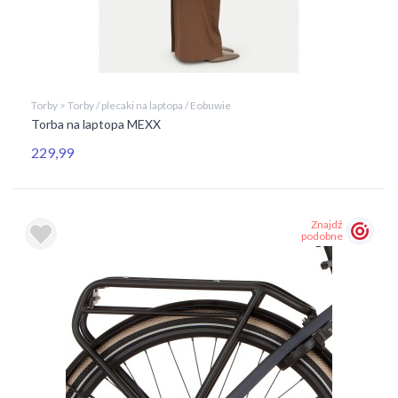
Torby > Torby / plecaki na laptopa / Eobuwie
Torba na laptopa MEXX
229,99
Znajdź
podobne