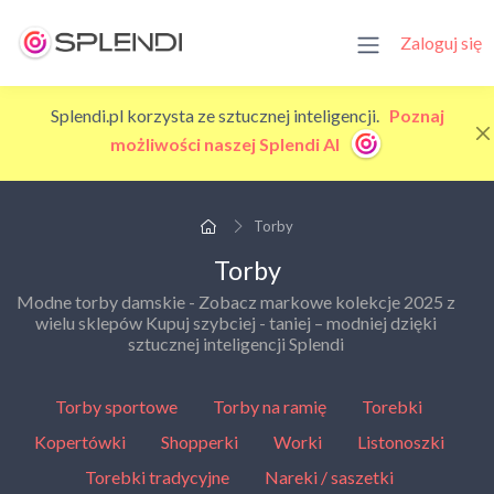
Zaloguj się
Splendi.pl korzysta ze sztucznej inteligencji.
Poznaj
możliwości naszej Splendi AI
Torby
Torby
Modne torby damskie - Zobacz markowe kolekcje 2025 z
wielu sklepów Kupuj szybciej - taniej – modniej dzięki
sztucznej inteligencji Splendi
Torby sportowe
Torby na ramię
Torebki
Kopertówki
Shopperki
Worki
Listonoszki
Torebki tradycyjne
Nareki / saszetki