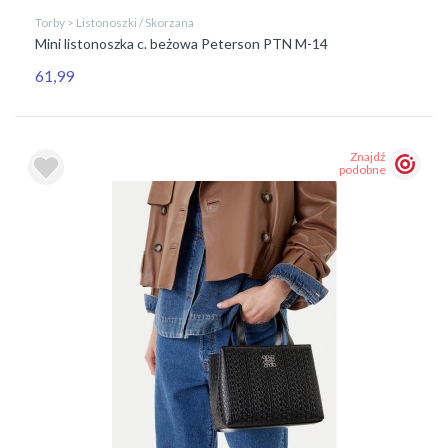
Torby > Listonoszki / Skorzana
Mini listonoszka c. beżowa Peterson PTN M-14
61,99
Znajdź
podobne