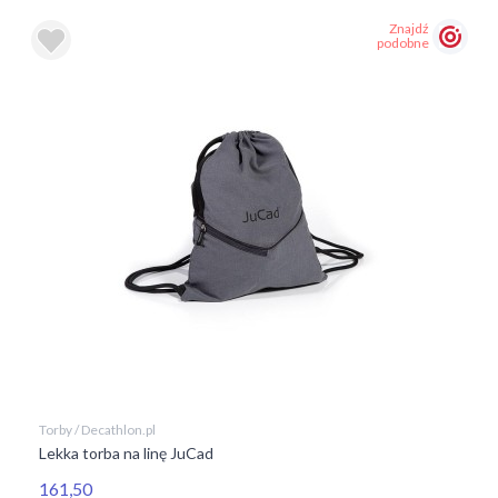
Znajdź
podobne
Torby / Decathlon.pl
Lekka torba na linę JuCad
161,50