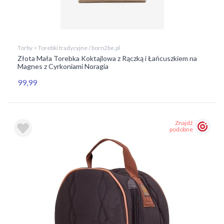
Torby > Torebki tradycyjne / born2be.pl
Złota Mała Torebka Koktajlowa z Rączką i Łańcuszkiem na
Magnes z Cyrkoniami Noragia
99,99
Znajdź
podobne