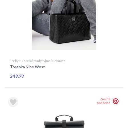
Torby > Torebki tradycyjne / Eobuwie
Torebka Nine West
249,99
Znajdź
podobne