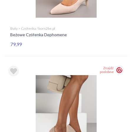
Buty > Czółenka / born2be.pl
Beżowe Czółenka Dephomene
79,99
Znajdź
podobne