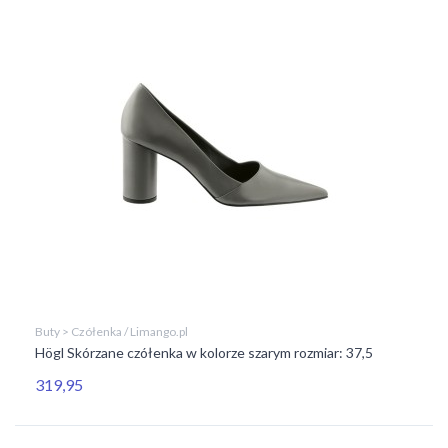
Buty > Czółenka / Limango.pl
Högl Skórzane czółenka w kolorze szarym rozmiar: 37,5
319,95