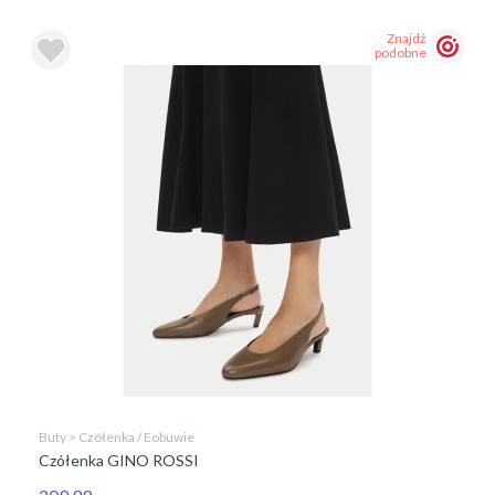
Znajdź
podobne
Buty > Czółenka / Eobuwie
Czółenka GINO ROSSI