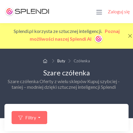
Zaloguj się
Splendi.pl korzysta ze sztucznej inteligencji.
Poznaj
możliwości naszej Splendi AI
Buty
Czółenka
Szare czółenka
Szare czółenka Oferty z wielu sklepów Kupuj szybciej -
taniej – modniej dzięki sztucznej inteligencji Splendi
Filtry