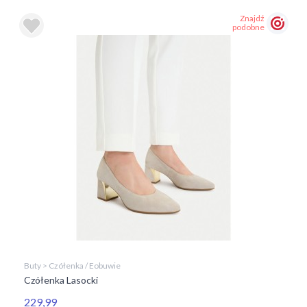
Znajdź
podobne
Buty > Czółenka / Eobuwie
Czółenka Lasocki
229,99