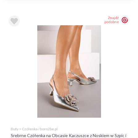
Znajdź
podobne
Buty > Czółenka / born2be.pl
Srebrne Czółenka na Obcasie Kaczuszce z Noskiem w Szpic i