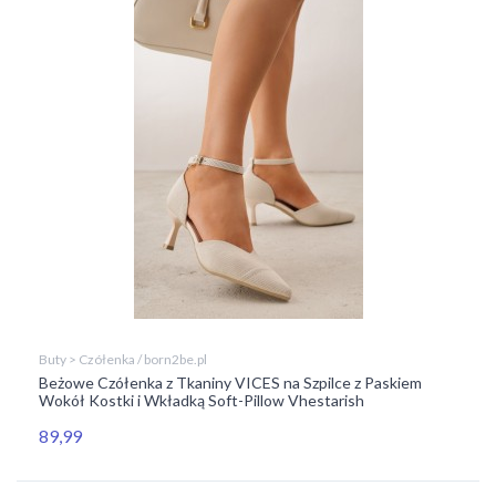
Buty > Czółenka / born2be.pl
Beżowe Czółenka z Tkaniny VICES na Szpilce z Paskiem
Wokół Kostki i Wkładką Soft-Pillow Vhestarish
89,99