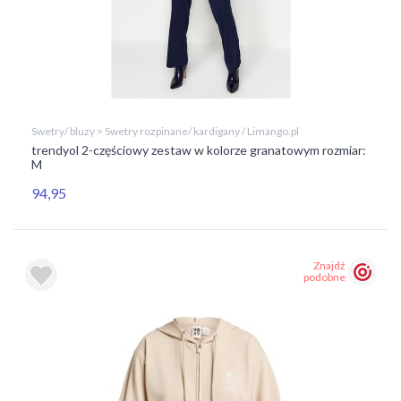
Swetry/ bluzy > Swetry rozpinane/ kardigany / Limango.pl
trendyol 2-częściowy zestaw w kolorze granatowym rozmiar:
M
94,95
Znajdź
podobne