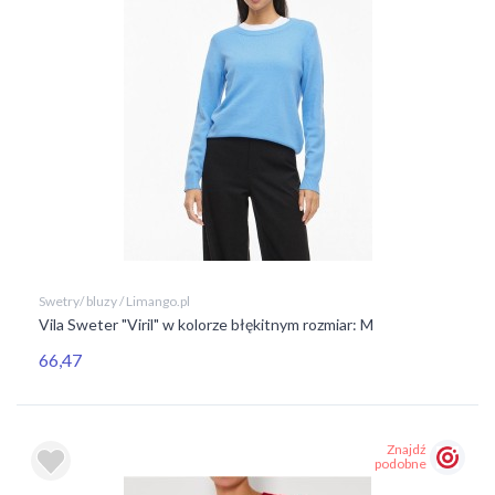
Swetry/ bluzy / Limango.pl
Vila Sweter "Viril" w kolorze błękitnym rozmiar: M
66,47
Znajdź
podobne