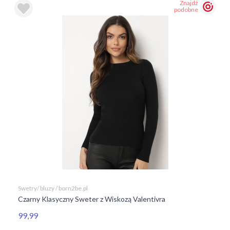
Znajdź
podobne
Swetry/ bluzy / born2be.pl
Czarny Klasyczny Sweter z Wiskozą Valentivra
99,99