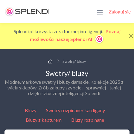
Zaloguj się
Splendi.pl korzysta ze sztucznej inteligencji.
Poznaj
możliwości naszej Splendi AI
Swetry/ bluzy
Swetry/ bluzy
Modne, markowe swetry i bluzy damskie. Kolekcje 2025 z
wielu sklepów. Zrób zakupy szybciej - sprawniej - taniej
dzięki sztucznej inteligencji Splendi
Bluzy
Swetry rozpinane/ kardigany
Bluzy z kapturem
Bluzy rozpinane