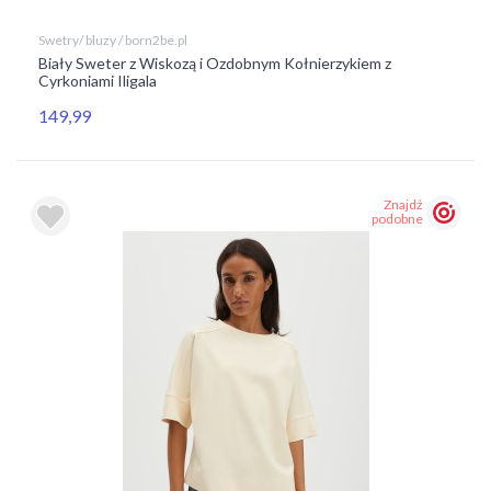
Swetry/ bluzy / born2be.pl
Biały Sweter z Wiskozą i Ozdobnym Kołnierzykiem z
Cyrkoniami Iligala
149,99
Znajdź
podobne