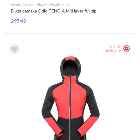
Swetry/ bluzy > Bluzy / Decathlon.pl
Bluza damska Odlo TENCIA Mid layer full zip
297,49
Znajdź
podobne