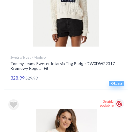
Swetry/ bluzy / Modivo
Tommy Jeans Sweter Intarsia Flag Badge DW0DW22317
Kremowy Regular Fit
328,99
529,99
Okazja
Znajdź
podobne