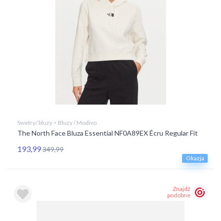
Swetry/ bluzy > Bluzy / Modivo
The North Face Bluza Essential NF0A89EX Écru Regular Fit
193,99
349,99
Okazja
Znajdź
podobne