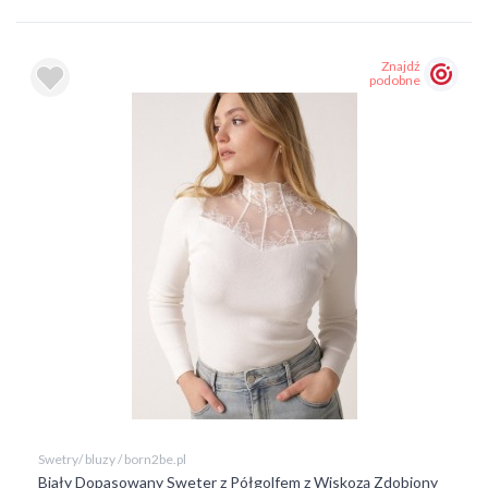
Znajdź
podobne
Swetry/ bluzy / born2be.pl
Biały Dopasowany Sweter z Półgolfem z Wiskozą Zdobiony