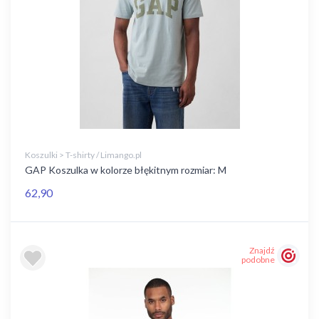
Koszulki > T-shirty / Limango.pl
GAP Koszulka w kolorze błękitnym rozmiar: M
62,90
Znajdź
podobne