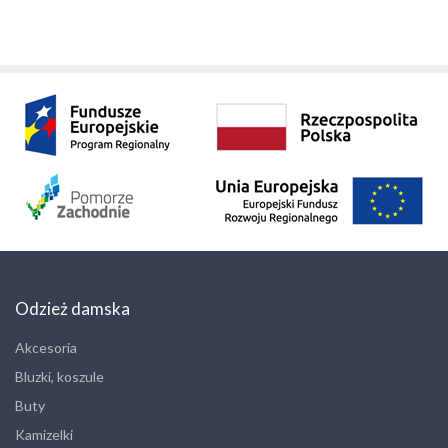
Odzież damska
Akcesoria
Bluzki, koszule
Buty
Kamizelki