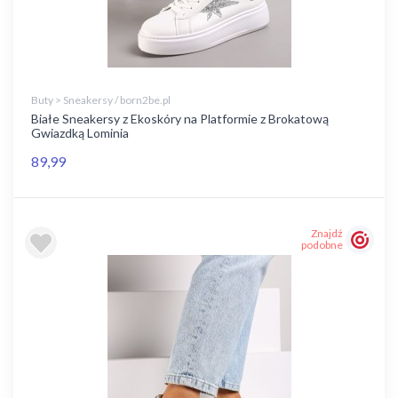
Buty > Sneakersy / born2be.pl
Białe Sneakersy z Ekoskóry na Platformie z Brokatową
Gwiazdką Lominia
89,99
Znajdź
podobne