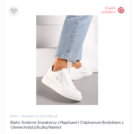
Znajdź
podobne
Buty > Sneakersy / born2be.pl
Biało-Srebrne Sneakersy z Napisami i Odpinanym Brelokiem z
Uśmiechniętą Buźką Namist