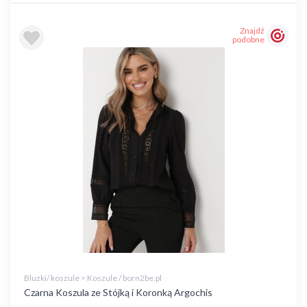
Znajdź
podobne
Bluzki/ koszule > Koszule / born2be.pl
Czarna Koszula ze Stójką i Koronką Argochis