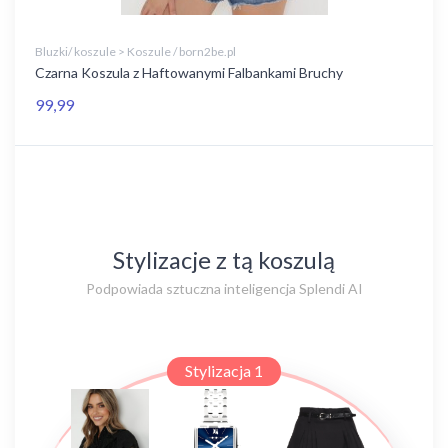
Bluzki/ koszule > Koszule / born2be.pl
Czarna Koszula z Haftowanymi Falbankami Bruchy
99,99
Stylizacje z tą koszulą
Podpowiada sztuczna inteligencja Splendi AI
Stylizacja 1