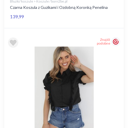
Bluzki/ koszule > Koszule / born2be.pl
Czarna Koszula z Guzikami i Ozdobną Koronką Penelina
139,99
Znajdź
podobne