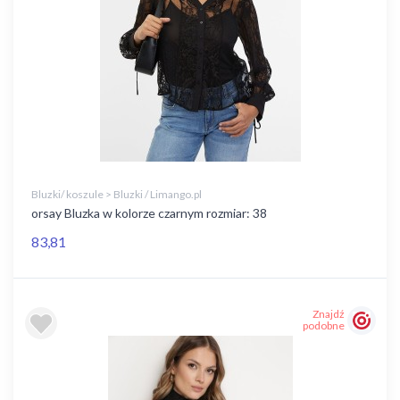
Bluzki/ koszule > Bluzki / Limango.pl
orsay Bluzka w kolorze czarnym rozmiar: 38
83,81
Znajdź
podobne