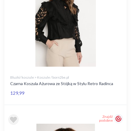
Bluzki/ koszule > Koszule / born2be.pl
Czarna Koszula Ażurowa ze Stójką w Stylu Retro Radinca
129,99
Znajdź
podobne