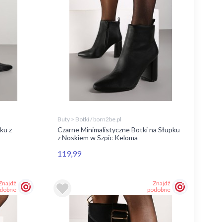
Buty > Botki / born2be.pl
ku z
Czarne Minimalistyczne Botki na Słupku
z Noskiem w Szpic Keloma
119,99
Znajdź
Znajdź
dobne
podobne