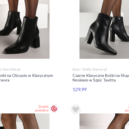
i / born2be.pl
Buty > Botki / Renee.pl
otki na Obcasie w Klasycznym
Czarne Klasyczne Botki na Słup
nevra
Noskiem w Szpic Tavitta
129,99
Znajdź
podobne
po