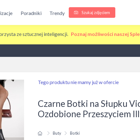
Szukaj zdjęciem
lizacje
Poradniki
Trendy
korzysta ze sztucznej inteligencji.
Poznaj możliwości naszej Sple
Tego produktu nie mamy już w ofercie
Czarne Botki na Słupku Vi
Ozdobione Przeszyciem Ill
Buty
Botki