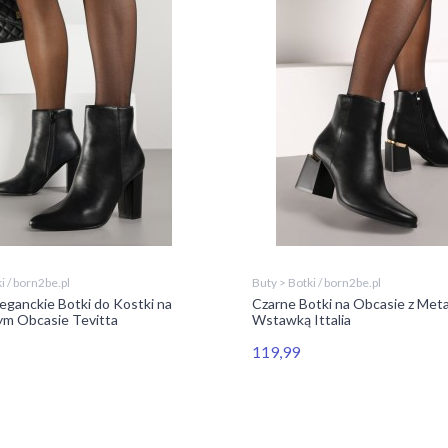
i / born2be.pl
Buty > Botki / born2be.pl
eganckie Botki do Kostki na
Czarne Botki na Obcasie z Meta
m Obcasie Tevitta
Wstawką Ittalia
119,99