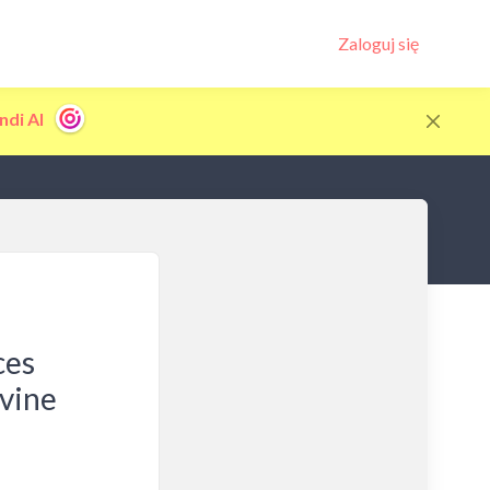
Zaloguj się
ndi AI
ces
vine