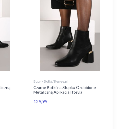
Buty > Botki / Renee.pl
liczną
Czarne Botki na Słupku Ozdobione
Metaliczną Aplikacją Ittevia
129,99