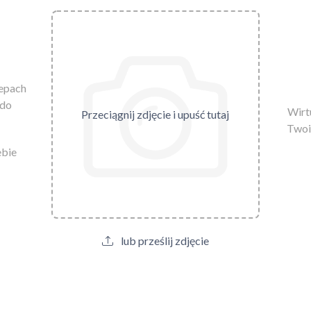
lepach
 do
Wirtu
Przeciągnij zdjęcie i upuść tutaj
Twoi
ebie
lub prześlij zdjęcie