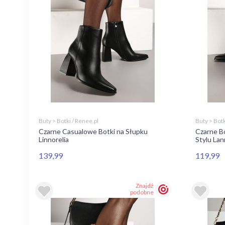
Buty > Botki / Renee.pl
Buty > Botk
Czarne Casualowe Botki na Słupku
Czarne B
Linnorelia
Stylu Lan
139,99
119,99
Znajdź
podobne