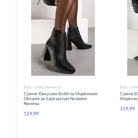
Buty > Botki / Renee.pl
Buty > Botk
Czarne Klasyczne Botki na Słupkowym
Czarne El
Obcasie ze Szpiczastym Noskiem
Słupkowy
Norema
119,99
129,99