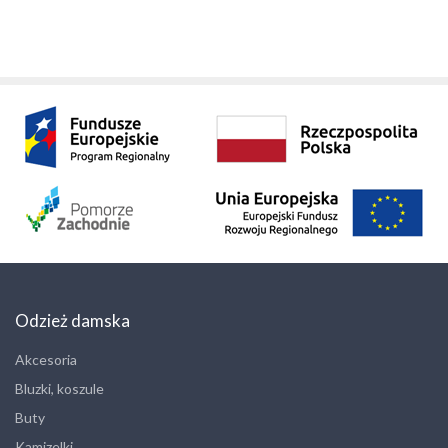
Odzież damska
Akcesoria
Bluzki, koszule
Buty
Kamizelki