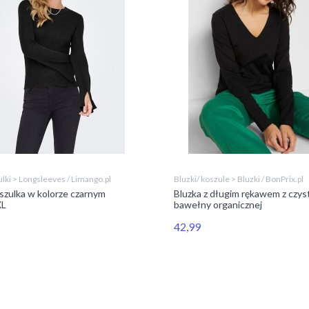
lki > Longsleeves / Limango.pl
Bluzki/ koszule > Bluzki / BonPrix.pl
zulka w kolorze czarnym
Bluzka z długim rękawem z czys
XL
bawełny organicznej
42,99