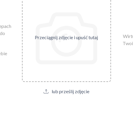
lepach
 do
Wirtu
Przeciągnij zdjęcie i upuść tutaj
Twoi
ebie
lub prześlij zdjęcie