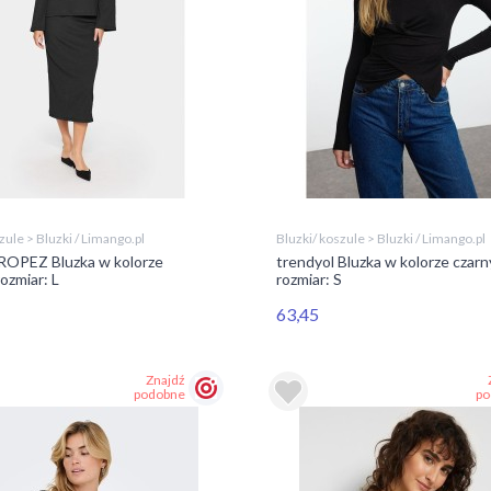
zule > Bluzki / Limango.pl
Bluzki/ koszule > Bluzki / Limango.pl
OPEZ Bluzka w kolorze
trendyol Bluzka w kolorze czar
ozmiar: L
rozmiar: S
63,45
Znajdź
podobne
po