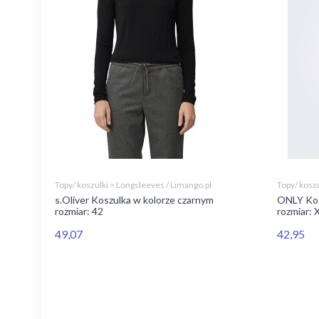
Topy/ koszulki > Longsleeves / Limango.pl
Topy/ koszu
s.Oliver Koszulka w kolorze czarnym
ONLY Kos
rozmiar: 42
rozmiar: 
49,07
42,95