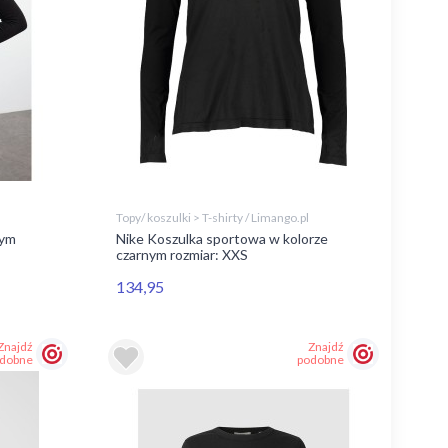
Topy/ koszulki > T-shirty / Limango.pl
nym
Nike Koszulka sportowa w kolorze
czarnym rozmiar: XXS
134,95
Znajdź
Znajdź
dobne
podobne