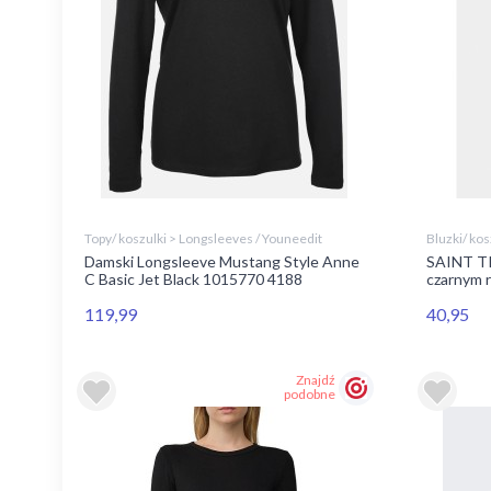
Topy/ koszulki > Longsleeves / Youneedit
Bluzki/ kos
Damski Longsleeve Mustang Style Anne
SAINT TR
C Basic Jet Black 1015770 4188
czarnym r
119,99
40,95
Znajdź
podobne