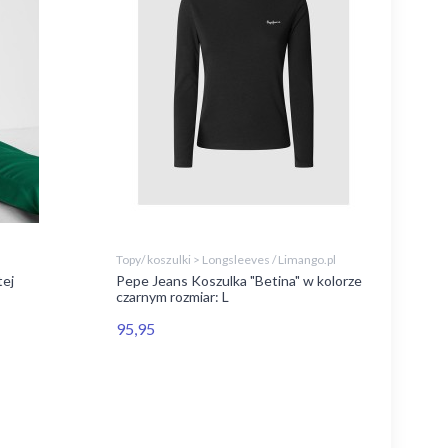
Topy/ koszulki > Longsleeves / Limango.pl
tej
Pepe Jeans Koszulka "Betina" w kolorze
czarnym rozmiar: L
95,95