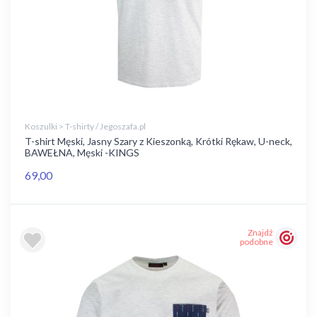
Koszulki > T-shirty / Jegoszafa.pl
T-shirt Męski, Jasny Szary z Kieszonką, Krótki Rękaw, U-neck,
BAWEŁNA, Męski -KINGS
69,00
Znajdź
podobne