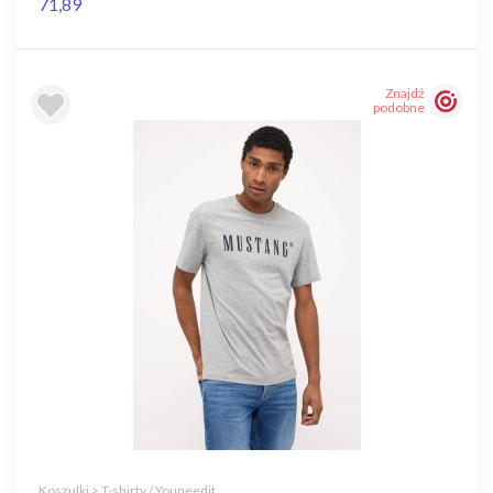
71,89
Znajdź
podobne
Koszulki > T-shirty / Youneedit