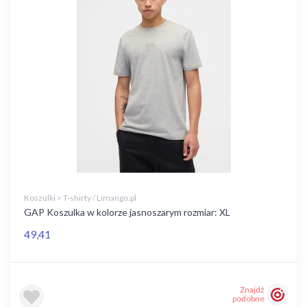
Koszulki > T-shirty / Limango.pl
GAP Koszulka w kolorze jasnoszarym rozmiar: XL
49,41
Znajdź
podobne