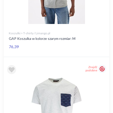
Koszulki > T-shirty / Limango.pl
GAP Koszulka w kolorze szarym rozmiar: M
76,39
Znajdź
podobne