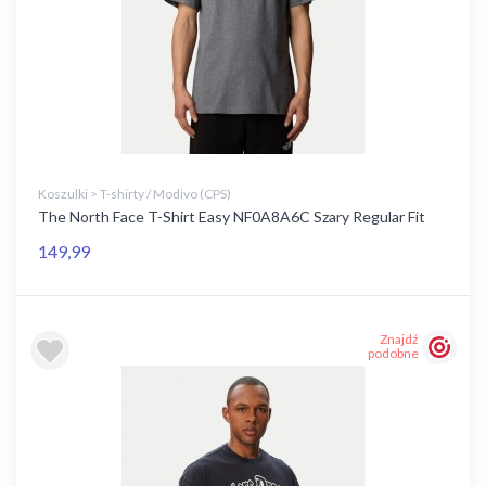
Koszulki > T-shirty / Modivo (CPS)
The North Face T-Shirt Easy NF0A8A6C Szary Regular Fit
149,99
Znajdź
podobne