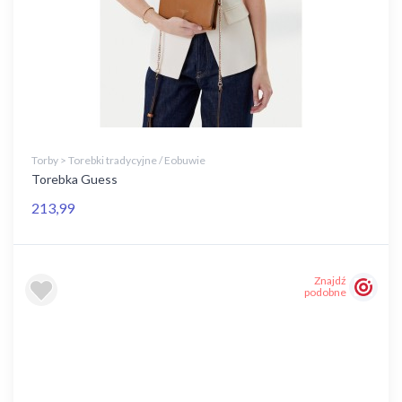
Torby > Torebki tradycyjne / Eobuwie
Torebka Guess
213,99
Znajdź
podobne