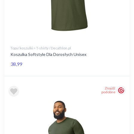
Topy/ koszulki > T-shirty / Decathlon.pl
Koszulka Softstyle Dla Dorosłych Unisex
38,99
Znajdź
podobne