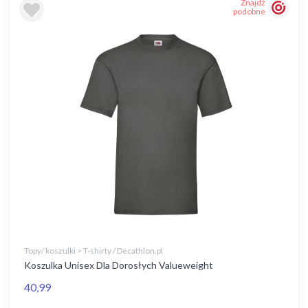
Znajdź
podobne
Topy/ koszulki > T-shirty / Decathlon.pl
Koszulka Unisex Dla Dorosłych Valueweight
40,99