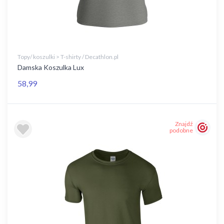
Topy/ koszulki > T-shirty / Decathlon.pl
Damska Koszulka Lux
58,99
Znajdź
podobne