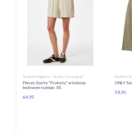
Spodnie/ legginsy > Szorty / Limango.pl
Spodnie/ le
Pieces Szorty "Pcvinsty" w kolorze
ONLY Szor
beżowym rozmiar: XS
59,95
64,95