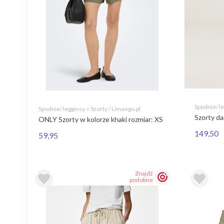
Spodnie/ le
Spodnie/ legginsy > Szorty / Limango.pl
Szorty d
ONLY Szorty w kolorze khaki rozmiar: XS
149,50
59,95
Znajdź
podobne