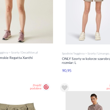
gginsy > Szorty / Decathlon.pl
Spodnie/ legginsy > Szorty / Limango.
amskie Regatta Xanthi
ONLY Szorty w kolorze szarob
rozmiar: L
90,95
Znajdź
podobne
po