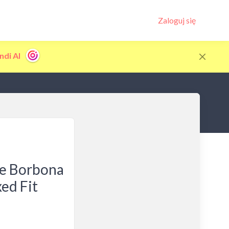
Zaloguj się
ndi AI
we Borbona
ed Fit