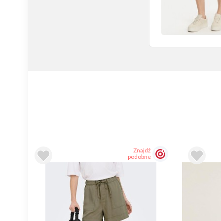
Znajdź
podobne