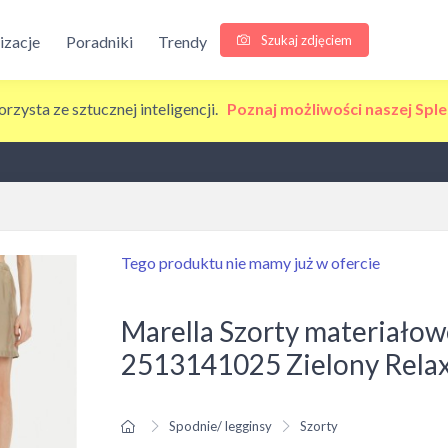
Szukaj zdjęciem
lizacje
Poradniki
Trendy
korzysta ze sztucznej inteligencji.
Poznaj możliwości naszej Sple
Tego produktu nie mamy już w ofercie
Marella Szorty materiało
2513141025 Zielony Relax
Spodnie/ legginsy
Szorty