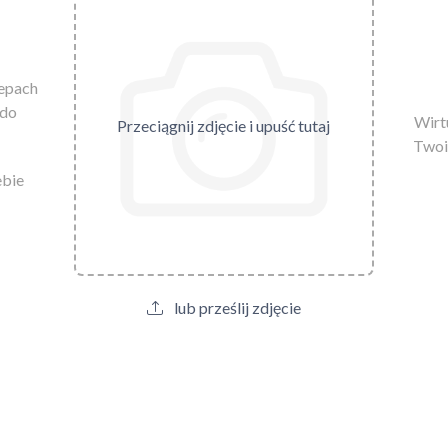
lepach
 do
Wirtu
Przeciągnij zdjęcie i upuść tutaj
Twoi
ebie
lub prześlij zdjęcie