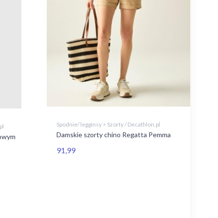
Spodnie/ legginsy > Szorty / Decathlon.pl
pl
Damskie szorty chino Regatta Pemma
żowym
91,99