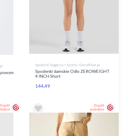
Spodnie/ legginsy > Szorty / Decathlon.pl
pl
Spodenki damskie Odlo ZEROWEIGHT
rązowym
4 INCH Short
144,49
Znajdź
Znajdź
dobne
podobne