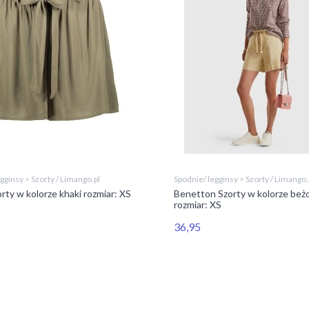
gginsy > Szorty / Limango.pl
Spodnie/ legginsy > Szorty / Limango.
ty w kolorze khaki rozmiar: XS
Benetton Szorty w kolorze be
rozmiar: XS
36,95