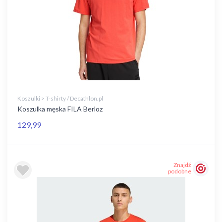
Koszulki > T-shirty / Decathlon.pl
Koszulka męska FILA Berloz
129,99
Znajdź
podobne