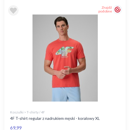
Znajdź
podobne
Koszulki > T-shirty / 4F
4F T-shirt regular z nadrukiem męski - koralowy XL
69,99