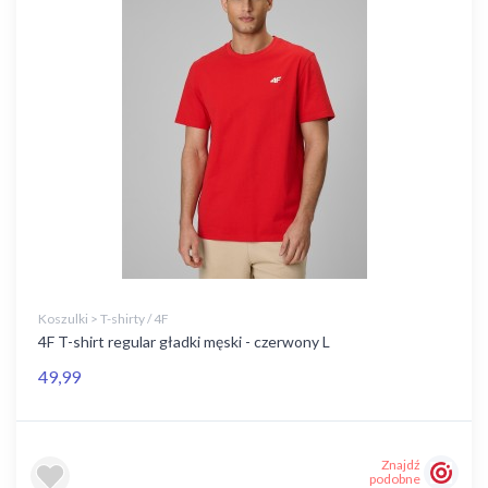
Koszulki > T-shirty / 4F
4F T-shirt regular gładki męski - czerwony L
49,99
Znajdź
podobne