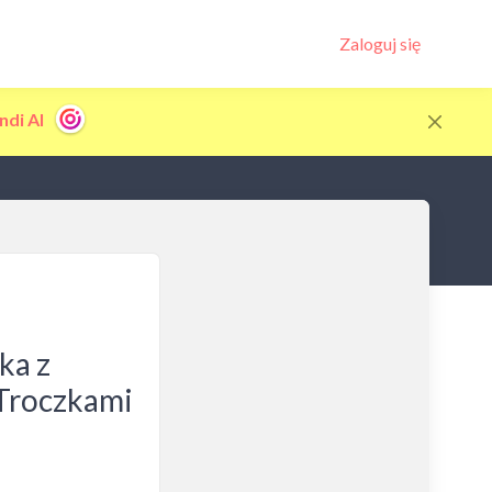
Zaloguj się
ndi AI
ka z
Troczkami