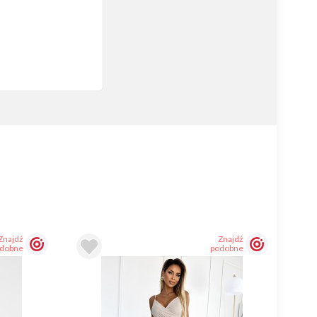
Znajdź
Znajdź
dobne
podobne