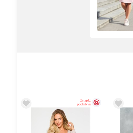
Znajdź
podobne