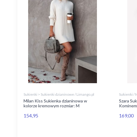
Sukienki > Sukienki dzianinowe / Limango.pl
Sukienki / 
Milan Kiss Sukienka dzianinowa w
Szara Su
kolorze kremowym rozmiar: M
Kominem
154,95
169,00