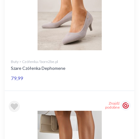
Buty > Czółenka / born2be.pl
Szare Czółenka Dephomene
79,99
Znajdź
podobne