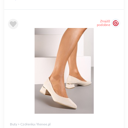
Znajdź
podobne
Buty > Czółenka / Renee.pl