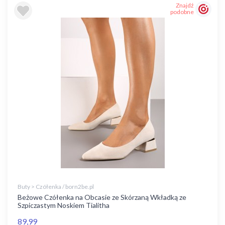
Znajdź
podobne
Buty > Czółenka / born2be.pl
Beżowe Czółenka na Obcasie ze Skórzaną Wkładką ze
Szpiczastym Noskiem Tialitha
89,99