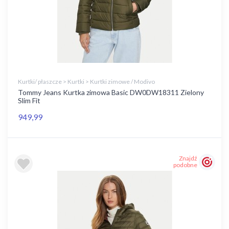
Kurtki/ płaszcze > Kurtki > Kurtki zimowe / Modivo
Tommy Jeans Kurtka zimowa Basic DW0DW18311 Zielony
Slim Fit
949,99
Znajdź
podobne