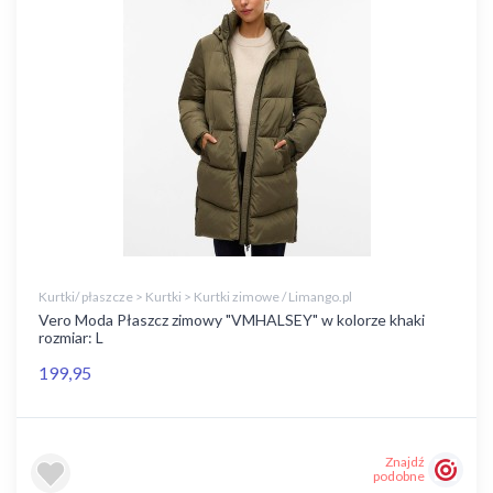
Kurtki/ płaszcze > Kurtki > Kurtki zimowe / Limango.pl
Vero Moda Płaszcz zimowy "VMHALSEY" w kolorze khaki
rozmiar: L
199,95
Znajdź
podobne