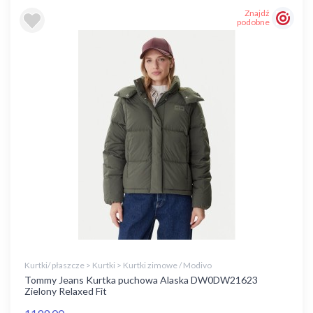
Znajdź
podobne
Kurtki/ płaszcze > Kurtki > Kurtki zimowe / Modivo
Tommy Jeans Kurtka puchowa Alaska DW0DW21623
Zielony Relaxed Fit