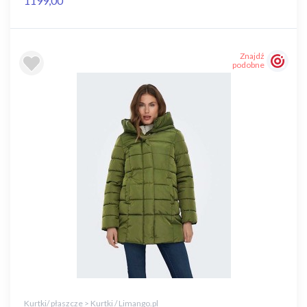
1199,00
Znajdź
podobne
Kurtki/ płaszcze > Kurtki / Limango.pl