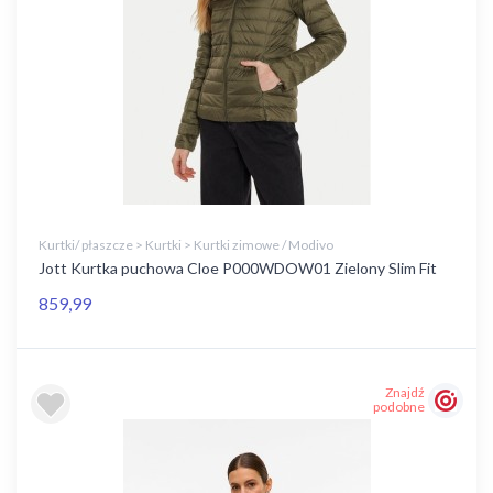
Kurtki/ płaszcze > Kurtki > Kurtki zimowe / Modivo
Jott Kurtka puchowa Cloe P000WDOW01 Zielony Slim Fit
859,99
Znajdź
podobne