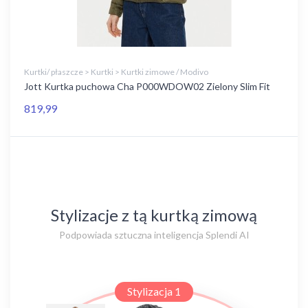
Kurtki/ płaszcze > Kurtki > Kurtki zimowe / Modivo
Jott Kurtka puchowa Cha P000WDOW02 Zielony Slim Fit
819,99
Stylizacje z tą kurtką zimową
Podpowiada sztuczna inteligencja Splendi AI
Stylizacja 1