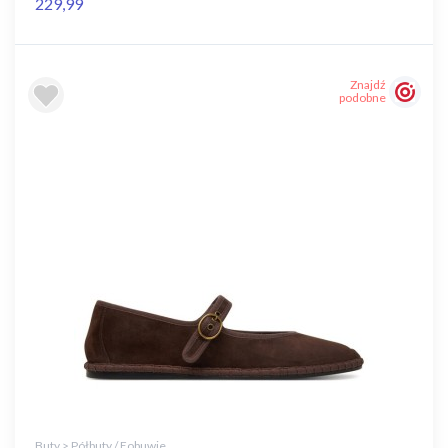
229,99
Znajdź
podobne
Buty > Półbuty / Eobuwie