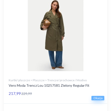
Kurtki/ płaszcze > Płaszcze > Trencze/ prochowce / Modivo
Vero Moda Trencz Lou 10257581 Zielony Regular Fit
217,99
229,99
Okazja