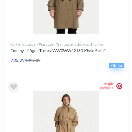
Kurtki/ płaszcze > Płaszcze > Trencze/ prochowce / Modivo
Tommy Hilfiger Trencz WW0WW42133 Khaki Slim Fit
736,99
1399,00
Okazja
Znajdź
podobne