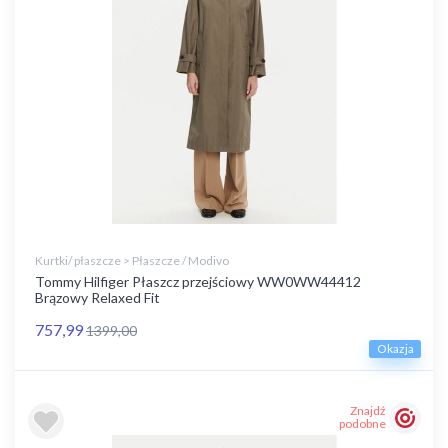
Kurtki/ płaszcze > Płaszcze / Modivo
Tommy Hilfiger Płaszcz przejściowy WW0WW44412
Brązowy Relaxed Fit
757,99
1399,00
Okazja
Znajdź
podobne