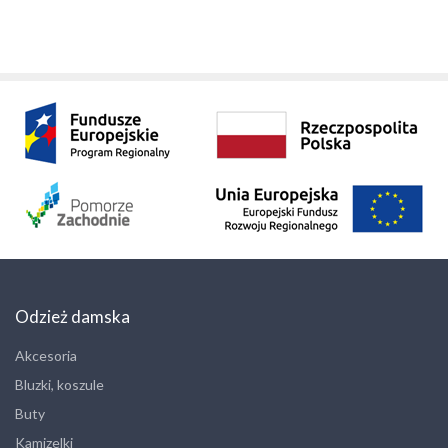
Odzież damska
Akcesoria
Bluzki, koszule
Buty
Kamizelki