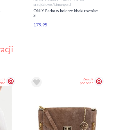
przejściowe / Limango.pl
przej
m
ONLY Parka w kolorze khaki rozmiar:
Vila
S
kolo
179,95
68,
acji
jdź
Znajdź
bne
podobne