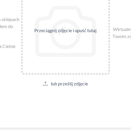
h sklepach
ylem do
Wirtualny
Przeciągnij zdjęcie i upuść tutaj
Twoim zd
a Ciebie
lub prześlij zdjęcie