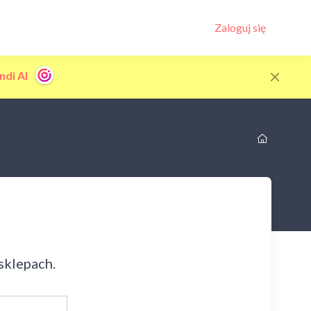
Zaloguj się
ndi AI
sklepach.