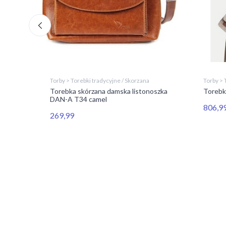
Torby > Torebki tradycyjne / Skorzana
Torby > 
Torebka skórzana damska listonoszka
Torebk
DAN-A T34 camel
806,9
r:
269,99