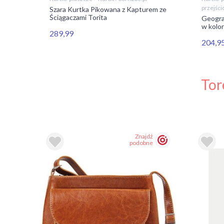
przejści
Szara Kurtka Pikowana z Kapturem ze
Ściągaczami Torita
w
Geogra
w kolo
289,99
204,9
Tor
ź
Znajdź
e
podobne