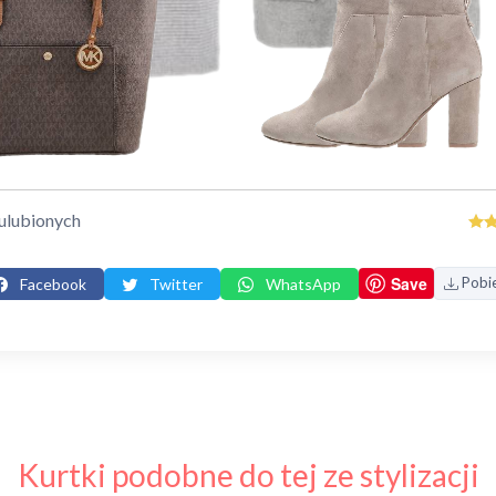
ulubionych
Save
Pobi
Facebook
Twitter
WhatsApp
Kurtki podobne do tej ze stylizacji