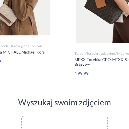
Torebki tradycyjne / Eobuwie
a MICHAEL Michael Kors
Torby > Torebki tradycyjne / Modivo
MEXX Torebka CEO-MEXX-S-
9
Brązowy
199,99
Wyszukaj swoim zdjęciem