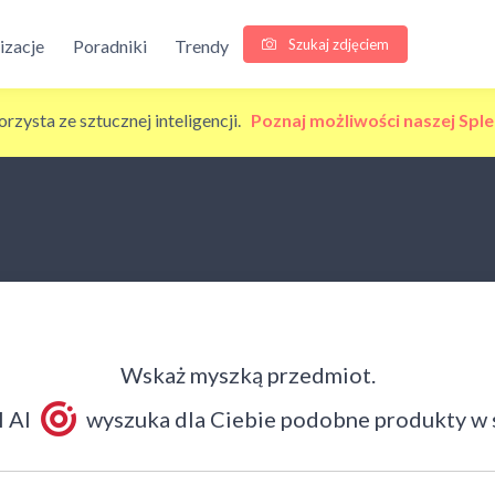
Szukaj zdjęciem
lizacje
Poradniki
Trendy
korzysta ze sztucznej inteligencji.
Poznaj możliwości naszej Sple
Wskaż myszką przedmiot.
 AI
wyszuka dla Ciebie podobne produkty w 