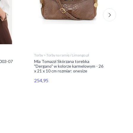
Torby
Tore
Torby > Torby na ramię / Limango.pl
DAN
003-07
Mia Tomazzi Skórzana torebka
"Dergano" w kolorze karmelowym - 26
329
x 21 x 10 cm rozmiar: onesize
254,95