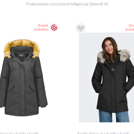
Podpowiada sztuczna inteligencja Splendi AI
Znajdź
Zna
podobne
podo
płaszcze > Kurtki > Kurtki
Kurtki/ płaszcze > Kurtki > Kurtki