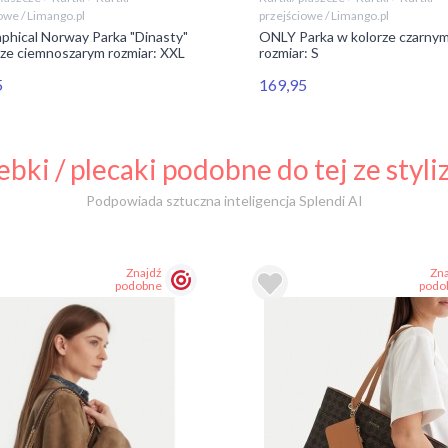
owe / Limango.pl
przejściowe / Limango.pl
phical Norway Parka "Dinasty"
ONLY Parka w kolorze czarny
rze ciemnoszarym rozmiar: XXL
rozmiar: S
5
169,95
ebki / plecaki podobne do tej ze styliz
Podpowiada sztuczna inteligencja Splendi AI
Znajdź
Zna
podobne
podo