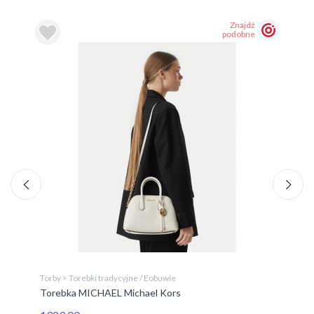
Znajdź
podobne
Torby > Torebki tradycyjne / Eobuwie
Tor
Torebka MICHAEL Michael Kors
To