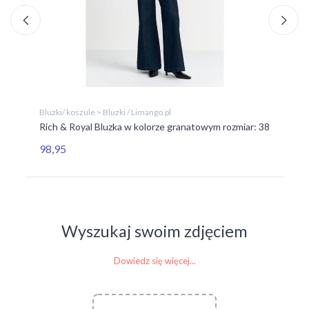
Bluzki/ koszule > Bluzki / Limango.pl
Blu
Rich & Royal Bluzka w kolorze granatowym rozmiar: 38
Bl
98,95
84
Wyszukaj swoim zdjęciem
Dowiedz się więcej...