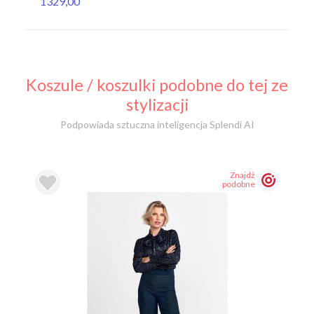
1329,00
81
Koszule / koszulki podobne do tej ze
stylizacji
Podpowiada sztuczna inteligencja Splendi AI
Znajdź
podobne