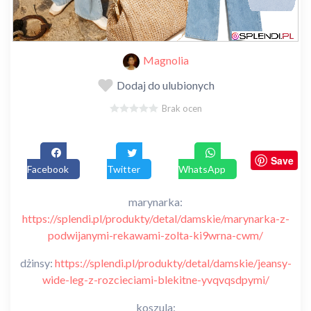
Magnolia
Dodaj do ulubionych
Brak ocen
Save
Facebook
Twitter
WhatsApp
marynarka:
https://splendi.pl/produkty/detal/damskie/marynarka-z-
podwijanymi-rekawami-zolta-ki9wrna-cwm/
dżinsy:
https://splendi.pl/produkty/detal/damskie/jeansy-
wide-leg-z-rozcieciami-blekitne-yvqvqsdpymi/
koszula: