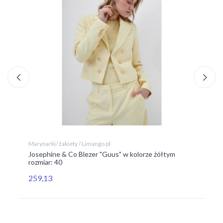
Marynarki/ żakiety / Limango.pl
Mar
Josephine & Co Blezer "Guus" w kolorze żółtym
TA
rozmiar: 40
16
259,13