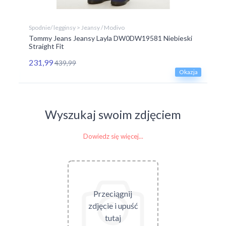
Spodnie/ legginsy > Jeansy / Modivo
Spo
Tommy Jeans Jeansy Layla DW0DW19581 Niebieski
To
Straight Fit
Wi
231,99
25
439,99
zja
Okazja
Wyszukaj swoim zdjęciem
Dowiedz się więcej...
Przeciągnij
zdjęcie i upuść
tutaj