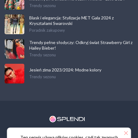
Trendy sezonu
Blask i elegancja: Stylizacje MET Gala 2024 z
Kryształami Swarovski
Poradnik zakupowy
Trendy pełne słodyczy: Odkryj świat Strawberry Girl z
Hailey Bieber!
Trendy sezonu
Jesień zima 2023/2024: Modne kolory
Trendy sezonu
Regulamin
Polityka prywatności
Kontakt
Ten serwis używa plików cookies, czyli tak zwanych