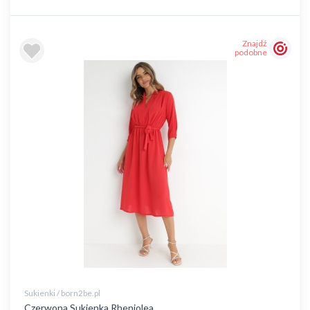
Znajdź
podobne
Sukienki / born2be.pl
Czerwona Sukienka Rheniolea