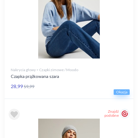
Nakrycia głowy > Czapki zimowe / Moodo
Czapka prążkowana szara
28,99
59,99
Okazja
Znajdź
podobne