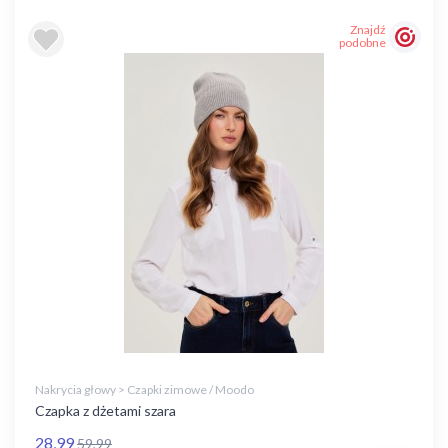
Znajdź
podobne
Nakrycia głowy > Czapki zimowe / Moodo
Czapka z dżetami szara
28,99
59,99