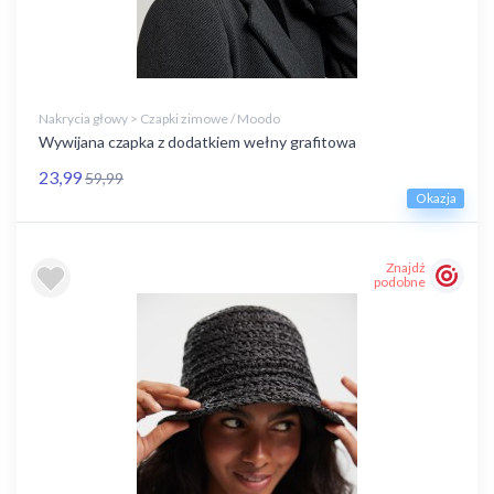
Nakrycia głowy > Czapki zimowe / Moodo
Wywijana czapka z dodatkiem wełny grafitowa
23,99
59,99
Okazja
Znajdź
podobne