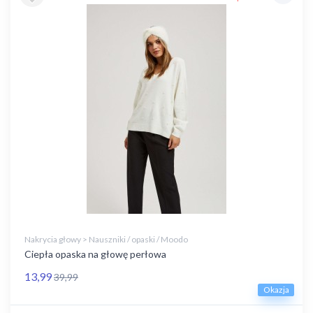
Nakrycia głowy > Nauszniki / opaski / Moodo
Ciepła opaska na głowę perłowa
13,99
39,99
Okazja