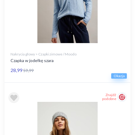
Nakrycia głowy > Czapki zimowe / Moodo
Czapka w jodełkę szara
28,99
59,99
Okazja
Znajdź
podobne