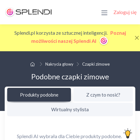
Zaloguj się
Splendi.pl korzysta ze sztucznej inteligencji.
Poznaj
możliwości naszej Splendi AI
Nakrycia głowy
Czapki zimowe
Podobne czapki zimowe
Produkty podobne
Z czym to nosić?
Wirtualny stylista
Splendi AI wybrała dla Ciebie produkty podobne.