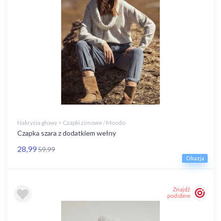
Nakrycia głowy > Czapki zimowe / Moodo
Czapka szara z dodatkiem wełny
28,99
59,99
Okazja
Znajdź
podobne