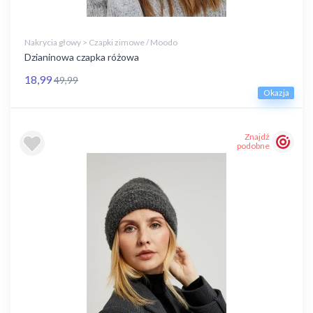
Nakrycia głowy > Czapki zimowe / Moodo
Dzianinowa czapka różowa
18,99
49,99
Okazja
Znajdź
podobne