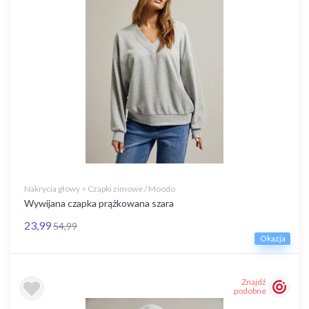
Nakrycia głowy > Czapki zimowe / Moodo
Wywijana czapka prążkowana szara
23,99
54,99
Okazja
Znajdź
podobne