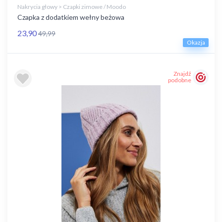
Nakrycia głowy > Czapki zimowe / Moodo
Czapka z dodatkiem wełny beżowa
23,90
49,99
Okazja
Znajdź
podobne