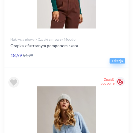
Nakrycia głowy > Czapki zimowe / Moodo
Czapka z futrzanym pomponem szara
18,99
54,99
Okazja
Znajdź
podobne