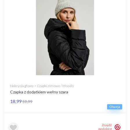
Nakrycia głowy > Czapki zimowe / Moodo
Czapka z dodatkiem wełny szara
18,99
59,99
Okazja
Znajdź
podobne