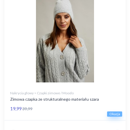
Nakrycia głowy > Czapki zimowe / Moodo
Zimowa czapka ze strukturalnego materiału szara
19,99
39,99
Okazja