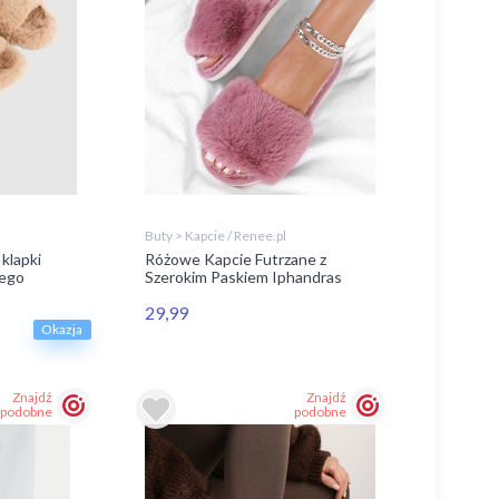
Buty > Kapcie / Renee.pl
lapki
Różowe Kapcie Futrzane z
nego
Szerokim Paskiem Iphandras
29,99
Okazja
Znajdź
Znajdź
podobne
podobne