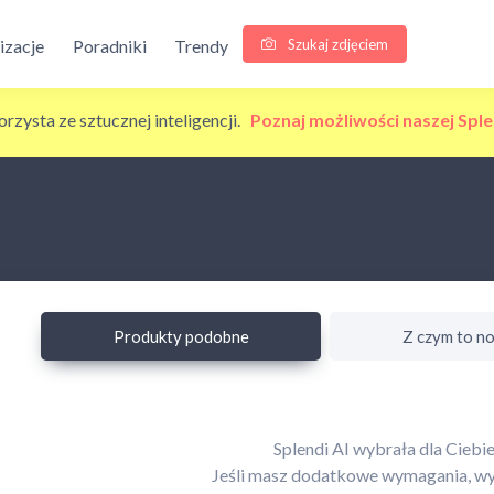
Szukaj zdjęciem
lizacje
Poradniki
Trendy
korzysta ze sztucznej inteligencji.
Poznaj możliwości naszej Sple
Produkty podobne
Z czym to no
Splendi AI wybrała dla Cieb
Jeśli masz dodatkowe wymagania, wyb