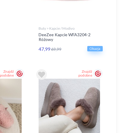
Buty > Kapcie / Modivo
DeeZee Kapcie WFA3204-2
Różowy
47,99
Okazja
69,99
Znajdź
Znajdź
podobne
podobne