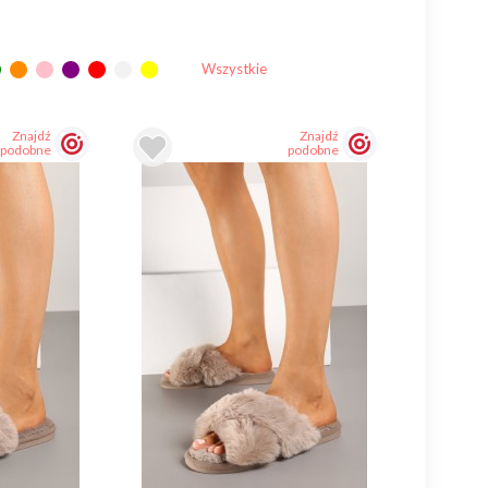
Wszystkie
Znajdź
Znajdź
podobne
podobne