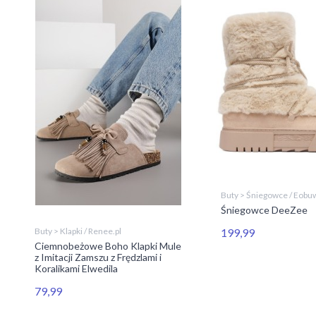
Buty > Śniegowce / Eobu
Śniegowce DeeZee
199,99
Buty > Klapki / Renee.pl
Ciemnobeżowe Boho Klapki Mule
z Imitacji Zamszu z Frędzlami i
Koralikami Elwedila
79,99