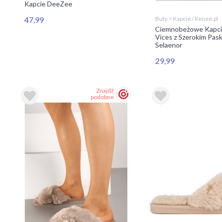
Kapcie DeeZee
47,99
Buty > Kapcie / Renee.pl
Ciemnobeżowe Kapci
Vices z Szerokim Pas
Selaenor
29,99
Znajdź
podobne