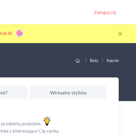
Zaloguj się
ndi AI
Buty
Kapcie
sić?
Wirtualny stylista
ie produkty podobne.
ierz interesujące Cię cechy.