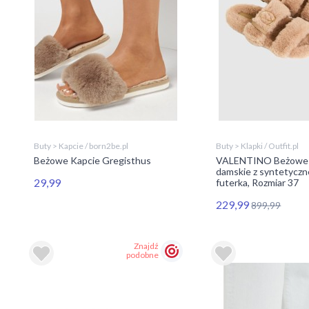
Buty > Kapcie / born2be.pl
Buty > Klapki / Outfit.pl
Beżowe Kapcie Gregisthus
VALENTINO Beżowe k
damskie z syntetycz
29,99
futerka, Rozmiar 37
229,99
899,99
Znajdź
podobne