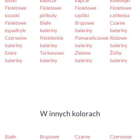
botki
kalosze
kapcie
kowbojki
Fioletowe
Fioletowe
Fioletowe
Fioletowe
kozaki
półbuty
szpilki
czółenka
Fioletowe
Białe
Brązowe
Czarne
espadryle
baleriny
baleriny
baleriny
Czerwone
Niebieskie
Pomarańczowe
Różowe
baleriny
baleriny
baleriny
baleriny
Szare
Turkusowe
Zielone
Żółte
baleriny
baleriny
baleriny
baleriny
W innych kolorach
Białe
Brązowe
Czarne
Czerwone