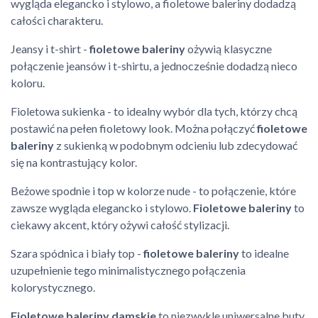
wygląda elegancko i stylowo, a fioletowe baleriny dodadzą
całości charakteru.
Jeansy i t-shirt -
fioletowe baleriny
ożywią klasyczne
połączenie jeansów i t-shirtu, a jednocześnie dodadzą nieco
koloru.
Fioletowa sukienka - to idealny wybór dla tych, którzy chcą
postawić na pełen fioletowy look. Można połączyć
fioletowe
baleriny
z sukienką w podobnym odcieniu lub zdecydować
się na kontrastujący kolor.
Beżowe spodnie i top w kolorze nude - to połączenie, które
zawsze wygląda elegancko i stylowo.
Fioletowe baleriny
to
ciekawy akcent, który ożywi całość stylizacji.
Szara spódnica i biały top -
fioletowe baleriny
to idealne
uzupełnienie tego minimalistycznego połączenia
kolorystycznego.
Fioletowe baleriny damskie
to niezwykle uniwersalne buty,