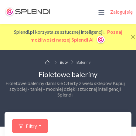
Zaloguj się
Splendi.pl korzysta ze sztucznej inteligencji.
Poznaj
możliwości naszej Splendi AI
Buty
Baleriny
Fioletowe baleriny
Fioletowe baleriny damskie Oferty z wielu sklepów Kupuj
szybciej - taniej – modniej dzięki sztucznej inteligencji
Splendi
Filtry