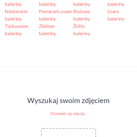
baleriny
baleriny
baleriny
baleriny
Niebieskie
Pomarańczowe
Różowe
Szare
baleriny
baleriny
baleriny
baleriny
Turkusowe
Zielone
Żółte
baleriny
baleriny
baleriny
Wyszukaj swoim zdjęciem
Dowiedz się więcej...