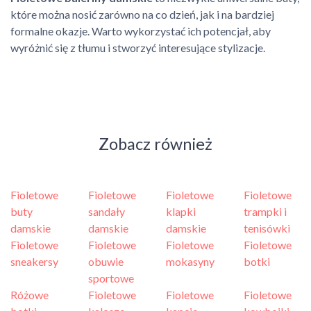
które można nosić zarówno na co dzień, jak i na bardziej
formalne okazje. Warto wykorzystać ich potencjał, aby
wyróżnić się z tłumu i stworzyć interesujące stylizacje.
Zobacz również
Fioletowe
Fioletowe
Fioletowe
Fioletowe
buty
sandały
klapki
trampki i
damskie
damskie
damskie
tenisówki
Fioletowe
Fioletowe
Fioletowe
Fioletowe
sneakersy
obuwie
mokasyny
botki
sportowe
Różowe
Fioletowe
Fioletowe
Fioletowe