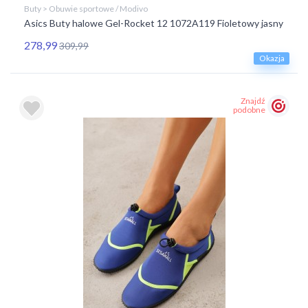
Buty > Obuwie sportowe / Modivo
Asics Buty halowe Gel-Rocket 12 1072A119 Fioletowy jasny
278,99
309,99
Okazja
Znajdź
podobne