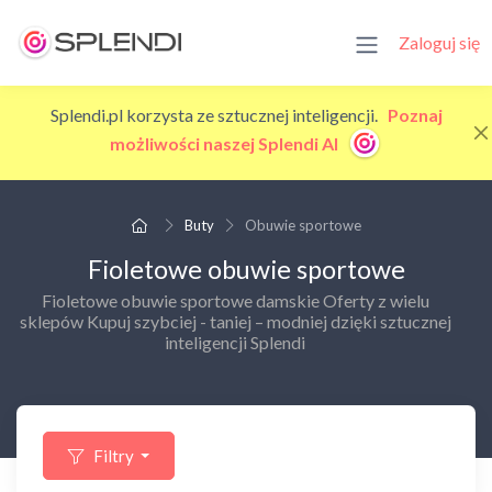
Zaloguj się
Splendi.pl korzysta ze sztucznej inteligencji.
Poznaj
możliwości naszej Splendi AI
Buty
Obuwie sportowe
Fioletowe obuwie sportowe
Fioletowe obuwie sportowe damskie Oferty z wielu
sklepów Kupuj szybciej - taniej – modniej dzięki sztucznej
inteligencji Splendi
Filtry