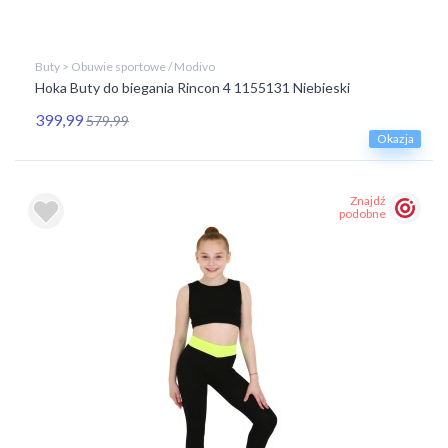
Buty > Obuwie sportowe / Modivo
Hoka Buty do biegania Rincon 4 1155131 Niebieski
399,99
579,99
Okazja
Znajdź
podobne