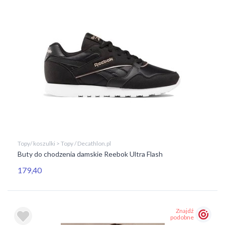
Topy/ koszulki > Topy / Decathlon.pl
Buty do chodzenia damskie Reebok Ultra Flash
179,40
Znajdź
podobne