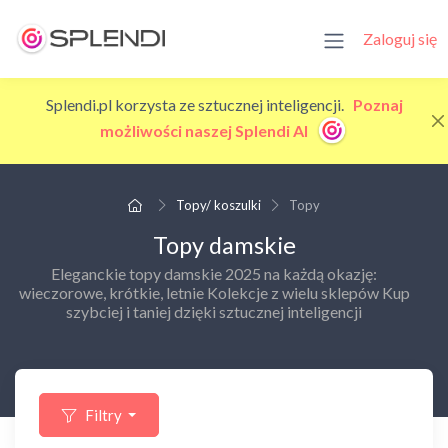
Zaloguj się
Splendi.pl korzysta ze sztucznej inteligencji.
Poznaj
możliwości naszej Splendi AI
Topy/ koszulki
Topy
Topy damskie
Eleganckie topy damskie 2025 na każdą okazję:
wieczorowe, krótkie, letnie Kolekcje z wielu sklepów Kup
szybciej i taniej dzięki sztucznej inteligencji
Filtry