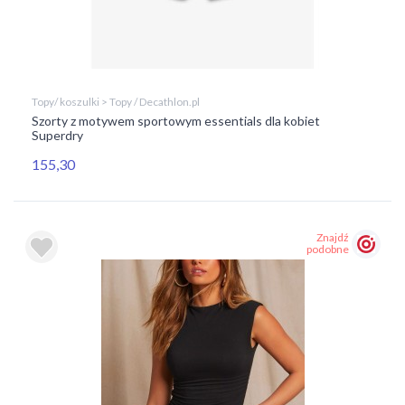
Topy/ koszulki > Topy / Decathlon.pl
Szorty z motywem sportowym essentials dla kobiet
Superdry
155,30
Znajdź
podobne