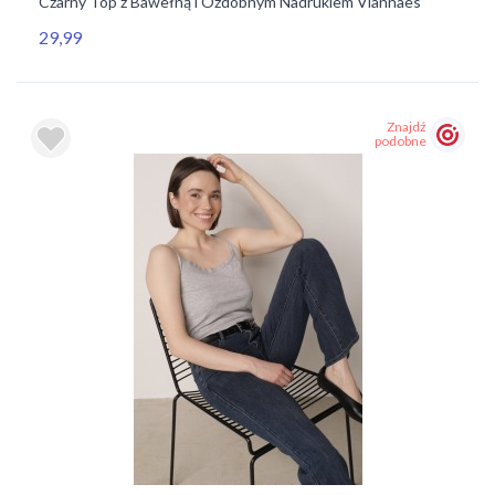
Czarny Top z Bawełną i Ozdobnym Nadrukiem Viannaes
29,99
Znajdź
podobne