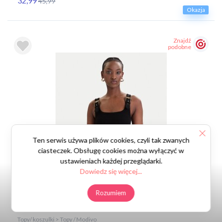
32,99
45,99
Okazja
Znajdź
podobne
Ten serwis używa plików cookies, czyli tak zwanych
ciasteczek. Obsługę cookies można wyłączyć w
ustawieniach każdej przeglądarki.
Dowiedz się więcej...
Rozumiem
Topy/ koszulki > Topy / Modivo