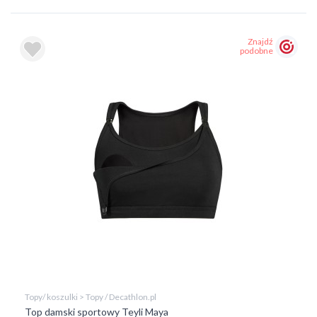
Znajdź
podobne
Topy/ koszulki > Topy / Decathlon.pl
Top damski sportowy Teyli Maya