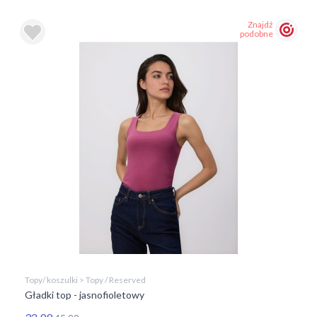
Znajdź
podobne
Topy/ koszulki > Topy / Reserved
Gładki top - jasnofioletowy