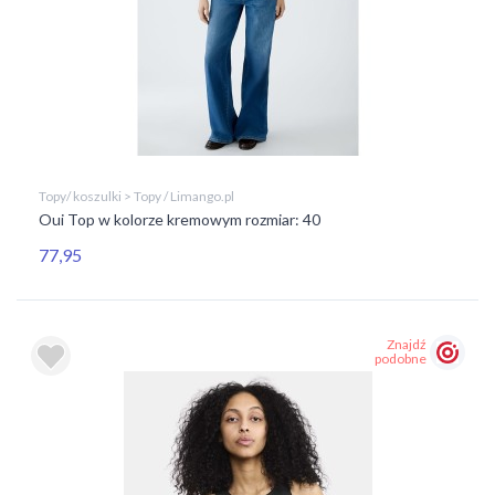
Topy/ koszulki > Topy / Limango.pl
Oui Top w kolorze kremowym rozmiar: 40
77,95
Znajdź
podobne