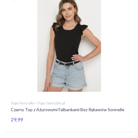
Topy/ koszulki > Topy / born2be.pl
Czarny Top z Ażurowymi Falbankami Bez Rękawów Sonnelle
29,99