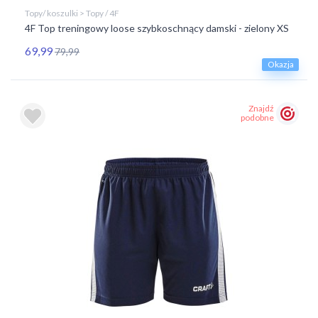
Topy/ koszulki > Topy / 4F
4F Top treningowy loose szybkoschnący damski - zielony XS
69,99
79,99
Okazja
Znajdź
podobne