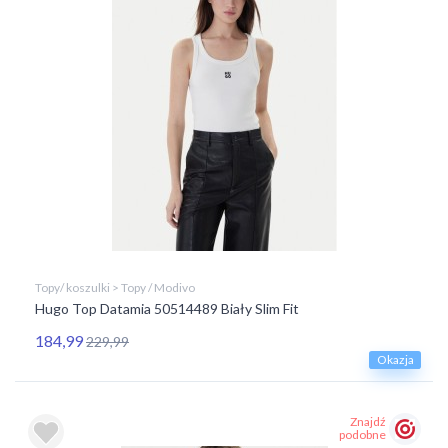
Topy/ koszulki > Topy / Modivo
Hugo Top Datamia 50514489 Biały Slim Fit
184,99
229,99
Okazja
Znajdź
podobne