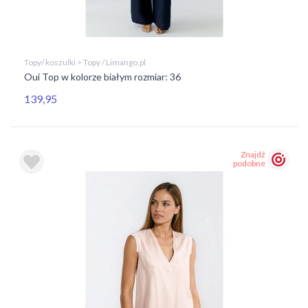
Topy/ koszulki > Topy / Limango.pl
Oui Top w kolorze białym rozmiar: 36
139,95
Znajdź
podobne