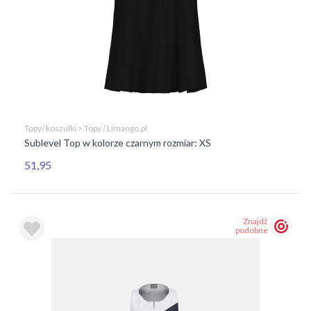
Topy/ koszulki > Topy / Limango.pl
Sublevel Top w kolorze czarnym rozmiar: XS
51,95
Znajdź
podobne