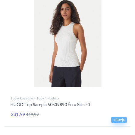
Topy/ koszulki > Topy / Modivo
HUGO Top Sarepla 50539890 Écru Slim Fit
331,99
449,99
Okazja