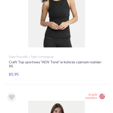
Topy/ koszulki > Topy / Limango.pl
Craft Top sportowy "ADV Tone" w kolorze czarnym rozmiar:
XS
85,95
Znajdź
podobne