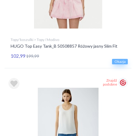
Topy/ koszulki > Topy / Modivo
HUGO Top Easy Tank_B 50508857 Różowy jasny Slim Fit
102,99
199,99
Okazja
Znajdź
podobne