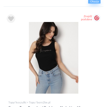
Okazja
Znajdź
podobne
Topy/ koszulki > Topy / born2be.pl