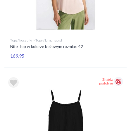
Topy/ koszulki > Topy / Limango.pl
Nife Top w kolorze beżowym rozmiar: 42
169,95
Znajdź
podobne