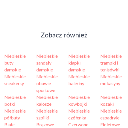
Zobacz również
Niebieskie
Niebieskie
Niebieskie
Niebieskie
buty
sandały
klapki
trampki i
damskie
damskie
damskie
tenisówki
Niebieskie
Niebieskie
Niebieskie
Niebieskie
sneakersy
obuwie
baleriny
mokasyny
sportowe
Niebieskie
Niebieskie
Niebieskie
Niebieskie
botki
kalosze
kowbojki
kozaki
Niebieskie
Niebieskie
Niebieskie
Niebieskie
półbuty
szpilki
czółenka
espadryle
Białe
Brązowe
Czerwone
Fioletowe