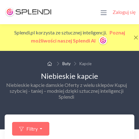
Zaloguj się
Splendi.pl korzysta ze sztucznej inteligencji.
Poznaj
możliwości naszej Splendi AI
Buty
Kapcie
Niebieskie kapcie
Niebieskie kapcie damskie Oferty z wielu sklepów Kupuj
szybciej - taniej – modniej dzięki sztucznej inteligencji
Splendi
Filtry