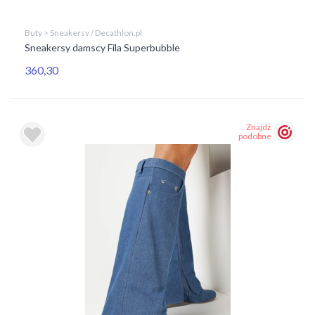
Buty > Sneakersy / Decathlon.pl
Sneakersy damscy Fila Superbubble
360,30
Znajdź
podobne