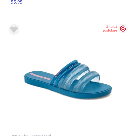
55,95
Znajdź
podobne
Buty > Klapki / Armodo.pl