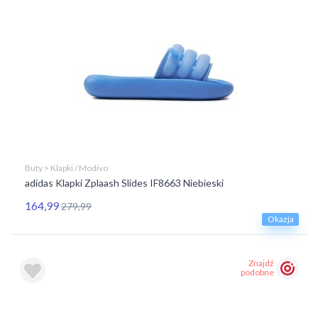
Buty > Klapki / Modivo
adidas Klapki Zplaash Slides IF8663 Niebieski
164,99
279,99
Okazja
Znajdź
podobne