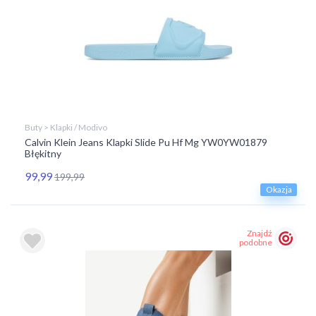
Buty > Klapki / Modivo
Calvin Klein Jeans Klapki Slide Pu Hf Mg YW0YW01879
Błękitny
99,99
199,99
Okazja
Znajdź
podobne