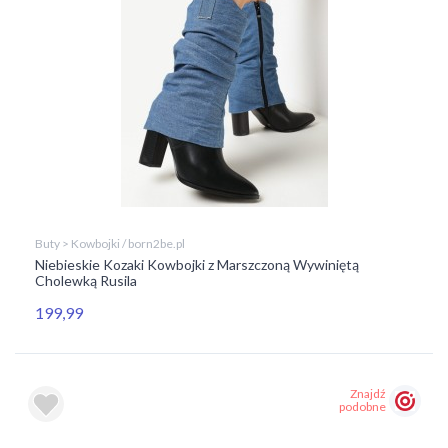
Buty > Kowbojki / born2be.pl
Niebieskie Kozaki Kowbojki z Marszczoną Wywiniętą
Cholewką Rusila
199,99
Znajdź
podobne