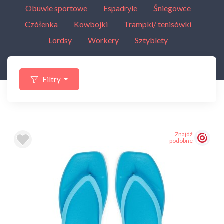
Obuwie sportowe
Espadryle
Śniegowce
Czółenka
Kowbojki
Trampki/ tenisówki
Lordsy
Workery
Sztyblety
Filtry
Znajdź
podobne