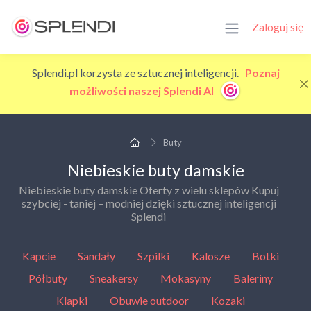
Zaloguj się
Splendi.pl korzysta ze sztucznej inteligencji.
Poznaj
możliwości naszej Splendi AI
Buty
Niebieskie buty damskie
Niebieskie buty damskie Oferty z wielu sklepów Kupuj
szybciej - taniej – modniej dzięki sztucznej inteligencji
Splendi
Kapcie
Sandały
Szpilki
Kalosze
Botki
Półbuty
Sneakersy
Mokasyny
Baleriny
Klapki
Obuwie outdoor
Kozaki