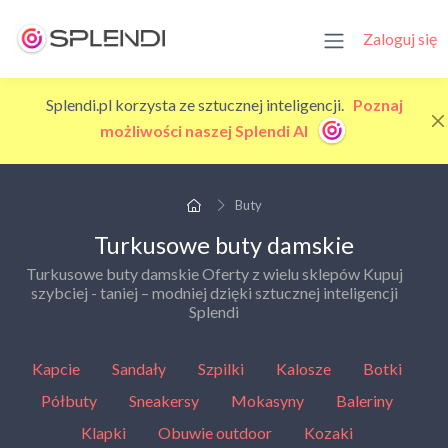
Zaloguj się
Splendi.pl korzysta ze sztucznej inteligencji.
Poznaj
możliwości naszej Splendi AI
Buty
Turkusowe buty damskie
Turkusowe buty damskie Oferty z wielu sklepów Kupuj
szybciej - taniej – modniej dzięki sztucznej inteligencji
Splendi
Kapcie
Sandały
Szpilki
Kalosze
Botki
Półbuty
Sneakersy
Mokasyny
Baleriny
Klapki
Obuwie outdoor
Kozaki