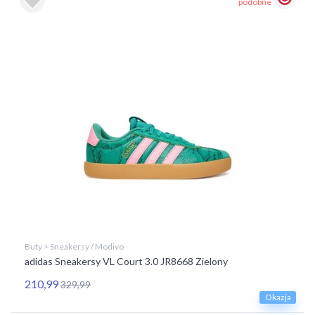
podobne
Buty > Sneakersy / Modivo
adidas Sneakersy VL Court 3.0 JR8668 Zielony
210,99
329,99
Okazja