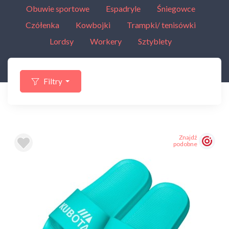
Obuwie sportowe
Espadryle
Śniegowce
Czółenka
Kowbojki
Trampki/ tenisówki
Lordsy
Workery
Sztyblety
Filtry
Znajdź
podobne