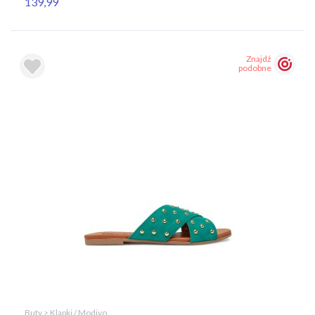
139,99
Znajdź
podobne
Buty > Klapki / Modivo