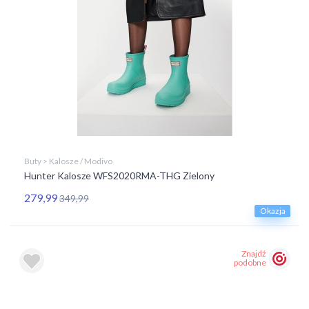
Buty > Kalosze / Modivo
Hunter Kalosze WFS2020RMA-THG Zielony
279,99
349,99
Okazja
Znajdź
podobne