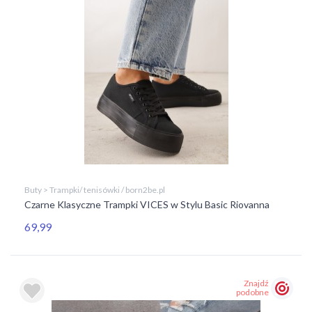
Buty > Trampki/ tenisówki / born2be.pl
Czarne Klasyczne Trampki VICES w Stylu Basic Riovanna
69,99
Znajdź
podobne