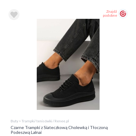
Znajdź
podobne
Buty > Trampki/ tenisówki / Renee.pl
Czarne Trampki z Siateczkową Cholewką i Tłoczoną
Podeszwą Lalnai