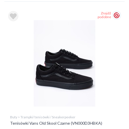
Znajdź
podobne
Buty > Trampki/ tenisówki / Sneakerpeeker
Tenisówki Vans Old Skool Czarne (VN000D3HBKA)