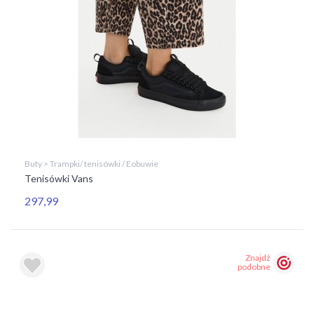
Buty > Trampki/ tenisówki / Eobuwie
Tenisówki Vans
297,99
Znajdź
podobne