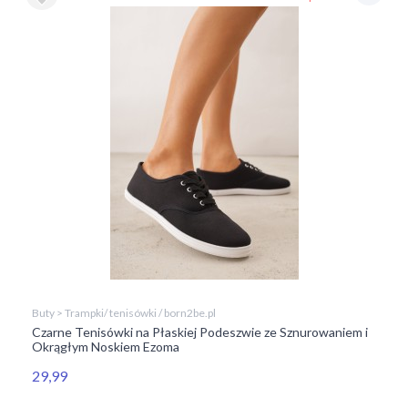
Buty > Trampki/ tenisówki / born2be.pl
Czarne Tenisówki na Płaskiej Podeszwie ze Sznurowaniem i
Okrągłym Noskiem Ezoma
29,99