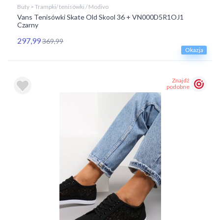
Buty > Trampki/ tenisówki / Modivo
Vans Tenisówki Skate Old Skool 36 + VN000D5R1OJ1
Czarny
297,99
369,99
Okazja
Znajdź
podobne