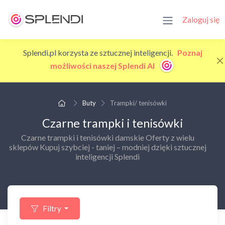
Zaloguj się
Splendi.pl korzysta ze sztucznej inteligencji.
Poznaj
możliwości naszej Splendi AI
Buty
Trampki/ tenisówki
Czarne trampki i tenisówki
Czarne trampki i tenisówki damskie Oferty z wielu
sklepów Kupuj szybciej - taniej – modniej dzięki sztucznej
inteligencji Splendi
Filtry