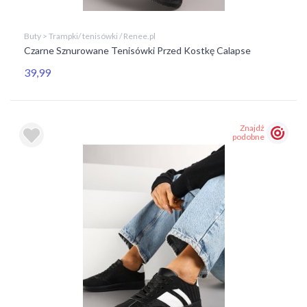
Buty > Trampki/ tenisówki / Renee.pl
Czarne Sznurowane Tenisówki Przed Kostkę Calapse
39,99
Znajdź
podobne