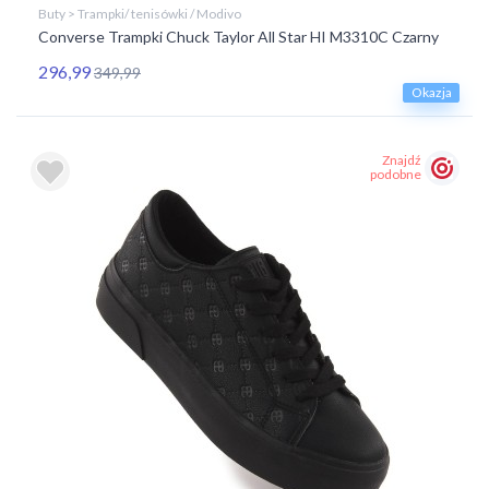
Buty > Trampki/ tenisówki / Modivo
Converse Trampki Chuck Taylor All Star HI M3310C Czarny
296,99
349,99
Okazja
Znajdź
podobne