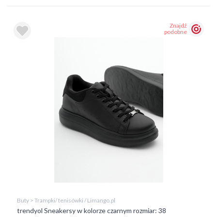
Znajdź
podobne
Buty > Trampki/ tenisówki / Limango.pl
trendyol Sneakersy w kolorze czarnym rozmiar: 38