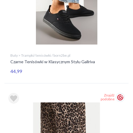
Buty > Trampki/ tenisówki / born2be.pl
Czarne Tenisówki w Klasycznym Stylu Gallriva
44,99
Znajdź
podobne