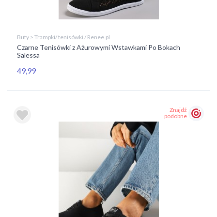
Buty > Trampki/ tenisówki / Renee.pl
Czarne Tenisówki z Ażurowymi Wstawkami Po Bokach
Salessa
49,99
Znajdź
podobne