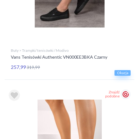
Buty > Trampki/ tenisówki / Modivo
Vans Tenisówki Authentic VN000EE3BKA Czarny
257,99
319,99
Okazja
Znajdź
podobne