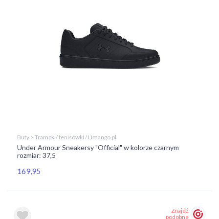
Buty > Trampki/ tenisówki / Limango.pl
Under Armour Sneakersy "Official" w kolorze czarnym
rozmiar: 37,5
169,95
Znajdź
podobne