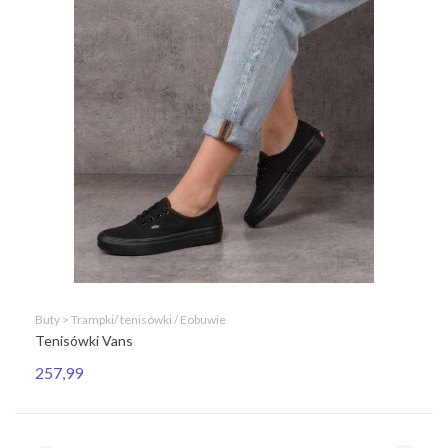
Buty > Trampki/ tenisówki / Eobuwie
Tenisówki Vans
257,99