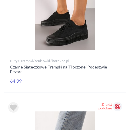
Buty > Trampki/ tenisówki / born2be.pl
Czarne Siateczkowe Trampki na Tłoczonej Podeszwie
Eezore
64,99
Znajdź
podobne