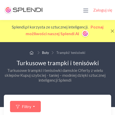
Zaloguj się
Splendi.pl korzysta ze sztucznej inteligencji.
Poznaj
możliwości naszej Splendi AI
Buty
Trampki/ tenisówki
Turkusowe trampki i tenisówki
Turkusowe trampki i tenisówki damskie Oferty z wielu
sklepów Kupuj szybciej - taniej – modniej dzięki sztucznej
inteligencji Splendi
Filtry