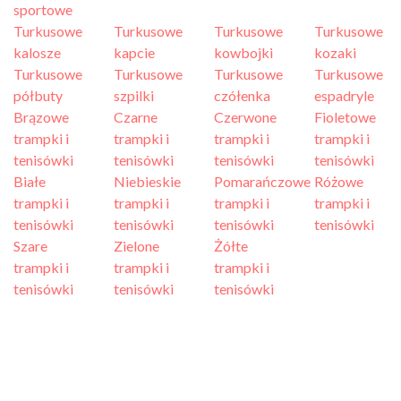
sportowe
Turkusowe
Turkusowe
Turkusowe
Turkusowe
kalosze
kapcie
kowbojki
kozaki
Turkusowe
Turkusowe
Turkusowe
Turkusowe
półbuty
szpilki
czółenka
espadryle
Brązowe
Czarne
Czerwone
Fioletowe
trampki i
trampki i
trampki i
trampki i
tenisówki
tenisówki
tenisówki
tenisówki
Białe
Niebieskie
Pomarańczowe
Różowe
trampki i
trampki i
trampki i
trampki i
tenisówki
tenisówki
tenisówki
tenisówki
Szare
Zielone
Żółte
trampki i
trampki i
trampki i
tenisówki
tenisówki
tenisówki