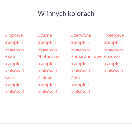
W innych kolorach
Brązowe
Czarne
Czerwone
Fioletowe
trampki i
trampki i
trampki i
trampki i
tenisówki
tenisówki
tenisówki
tenisówki
Białe
Niebieskie
Pomarańczowe
Różowe
trampki i
trampki i
trampki i
trampki i
tenisówki
tenisówki
tenisówki
tenisówki
Szare
Zielone
Żółte
trampki i
trampki i
trampki i
tenisówki
tenisówki
tenisówki