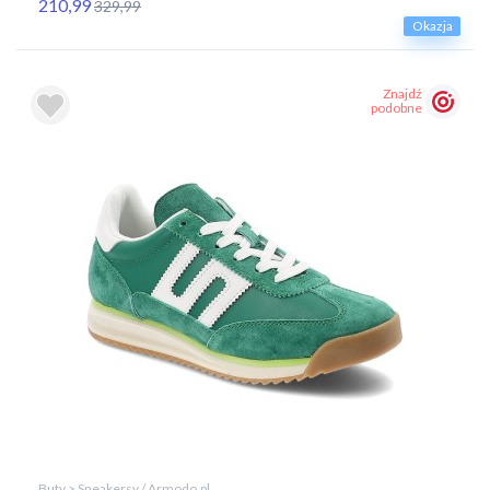
210,99
329,99
Okazja
Znajdź
podobne
Buty > Sneakersy / Armodo.pl