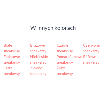
W innych kolorach
Białe
Brązowe
Czarne
Czerwone
sneakersy
sneakersy
sneakersy
sneakersy
Fioletowe
Niebieskie
Pomarańczowe
Różowe
sneakersy
sneakersy
sneakersy
sneakersy
Szare
Zielone
Żółte
sneakersy
sneakersy
sneakersy