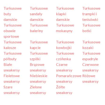
Turkusowe
Turkusowe
Turkusowe
Turkusowe
buty
sandały
klapki
trampki i
damskie
damskie
damskie
tenisówki
Turkusowe
Turkusowe
Turkusowe
Turkusowe
obuwie
baleriny
mokasyny
botki
sportowe
Turkusowe
Turkusowe
Turkusowe
Turkusowe
kalosze
kapcie
kowbojki
kozaki
Turkusowe
Turkusowe
Turkusowe
Turkusowe
półbuty
szpilki
czółenka
espadryle
Białe
Brązowe
Czarne
Czerwone
sneakersy
sneakersy
sneakersy
sneakersy
Fioletowe
Niebieskie
Pomarańczowe
Różowe
sneakersy
sneakersy
sneakersy
sneakersy
Szare
Zielone
Żółte
sneakersy
sneakersy
sneakersy