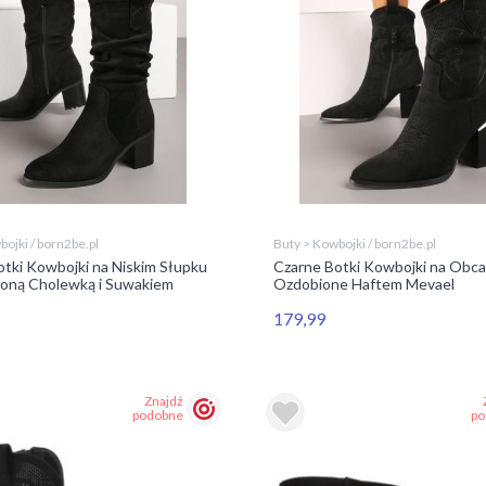
ojki / born2be.pl
Buty > Kowbojki / born2be.pl
tki Kowbojki na Niskim Słupku
Czarne Botki Kowbojki na Obca
zoną Cholewką i Suwakiem
Ozdobione Haftem Mevael
179,99
Znajdź
podobne
po