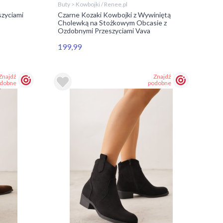
Buty > Kowbojki / Renee.pl
szyciami
Czarne Kozaki Kowbojki z Wywiniętą
Cholewką na Stożkowym Obcasie z
Ozdobnymi Przeszyciami Vava
199,99
Znajdź
Znajdź
dobne
podobne