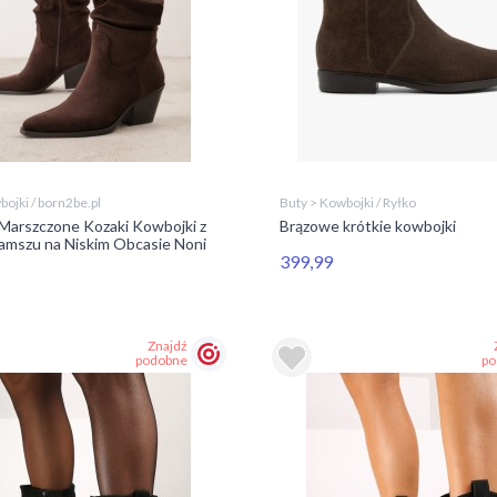
ojki / born2be.pl
Buty > Kowbojki / Ryłko
Marszczone Kozaki Kowbojki z
Brązowe krótkie kowbojki
Zamszu na Niskim Obcasie Noni
399,99
Znajdź
podobne
po