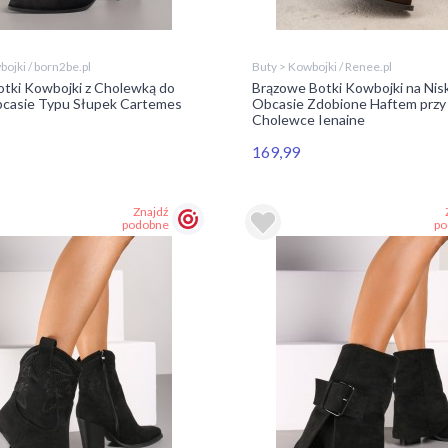
ojki / born2be.pl
Buty > Kowbojki / Renee.pl
otki Kowbojki z Cholewką do
Brązowe Botki Kowbojki na Nis
Obcasie Typu Słupek Cartemes
Obcasie Zdobione Haftem przy
Cholewce Ienaine
169,99
Znajdź
podobne
po