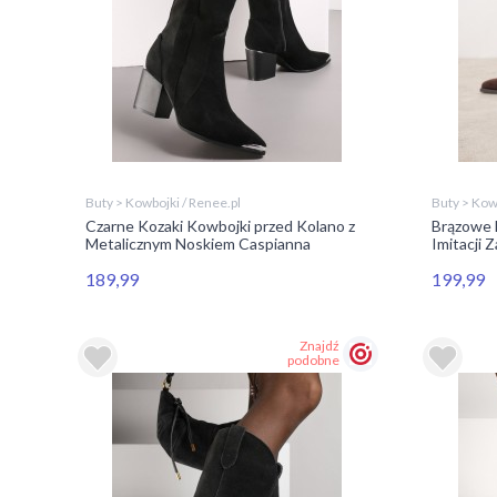
Buty > Kowbojki / Renee.pl
Buty > Kowb
Czarne Kozaki Kowbojki przed Kolano z
Brązowe 
Metalicznym Noskiem Caspianna
Imitacji 
189,99
199,99
Znajdź
podobne