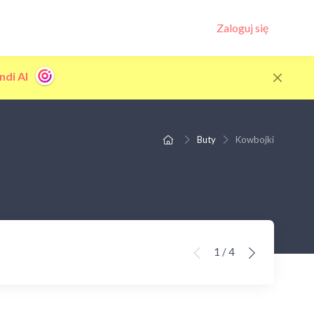
Zaloguj się
ndi AI
Buty
Kowbojki
1 / 4