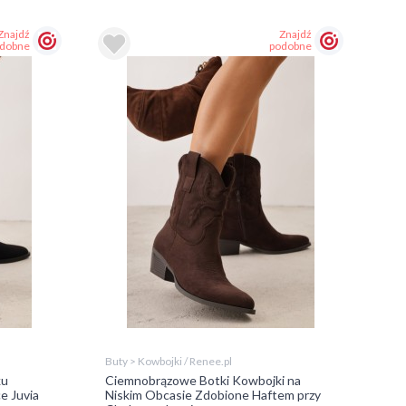
Znajdź
Znajdź
dobne
podobne
Buty > Kowbojki / Renee.pl
ku
Ciemnobrązowe Botki Kowbojki na
e Juvia
Niskim Obcasie Zdobione Haftem przy