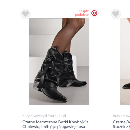
Znajdź
podobne
Buty > Kowbojki / born2be.pl
Buty > Kowb
Czarne Marszczone Botki Kowbojki z
Czarne B
Cholewką Imitującą Nogawkę Ilosa
Stożek z