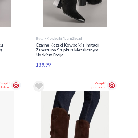
Buty > Kowbojki / born2be.pl
ku
Czarne Kozaki Kowbojki z Imitacji
ą
Zamszu na Słupku z Metalicznym
Noskiem Freija
189,99
Znajdź
Znajdź
dobne
podobne