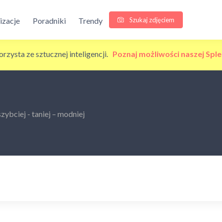
Szukaj zdjęciem
lizacje
Poradniki
Trendy
korzysta ze sztucznej inteligencji.
Poznaj możliwości naszej Sple
ybciej - taniej – modniej