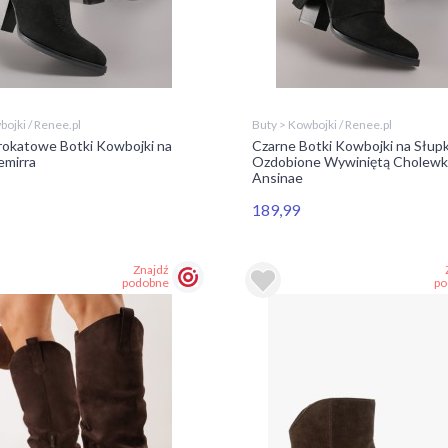
ojki / Renee.pl
Buty > Kowbojki / Renee.pl
rokatowe Botki Kowbojki na
Czarne Botki Kowbojki na Słup
emirra
Ozdobione Wywiniętą Cholewk
Ansinae
189,99
Znajdź
podobne
po