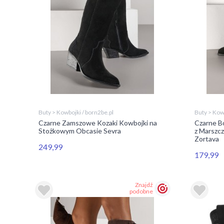
Buty > Kowbojki / born2be.pl
Buty > Kowb
Czarne Zamszowe Kozaki Kowbojki na
Czarne Bo
Stożkowym Obcasie Sevra
z Marszc
Zortava
249,99
179,99
Znajdź
podobne