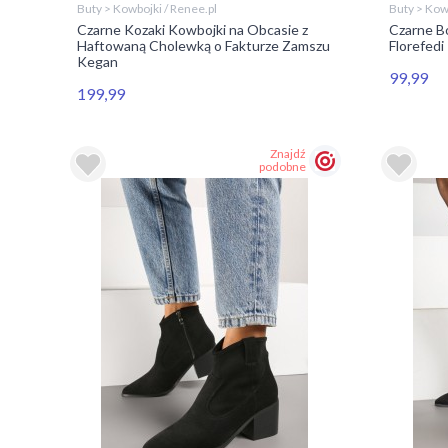
Buty > Kowbojki / Renee.pl
Buty > Kowb
Czarne Kozaki Kowbojki na Obcasie z
Czarne B
Haftowaną Cholewką o Fakturze Zamszu
Florefedi
Kegan
99,99
199,99
Znajdź
podobne