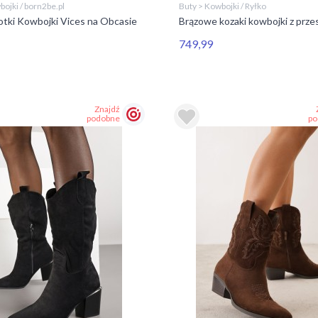
ojki / born2be.pl
Buty > Kowbojki / Ryłko
otki Kowbojki Vices na Obcasie
Brązowe kozaki kowbojki z prze
749,99
Znajdź
podobne
po