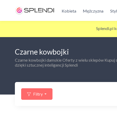
Kobieta
Mężczyzna
Sty
Splendi.pl 
Czarne kowbojki
Czarne kowbojki damskie Oferty z wielu sklepów Kupuj sz
dzięki sztucznej inteligencji Splendi
Filtry