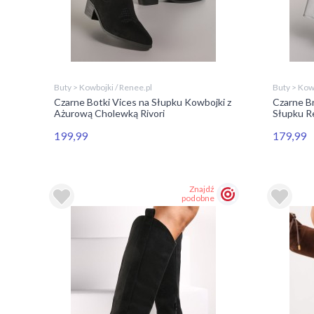
Buty > Kowbojki / Renee.pl
Buty > Kowb
Czarne Botki Vices na Słupku Kowbojki z
Czarne B
Ażurową Cholewką Rivori
Słupku R
199,99
179,99
Znajdź
podobne