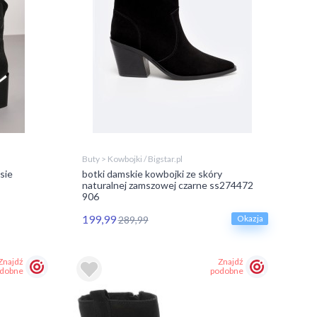
Buty > Kowbojki / Bigstar.pl
sie
botki damskie kowbojki ze skóry
naturalnej zamszowej czarne ss274472
906
199,99
Okazja
289,99
Znajdź
Znajdź
dobne
podobne