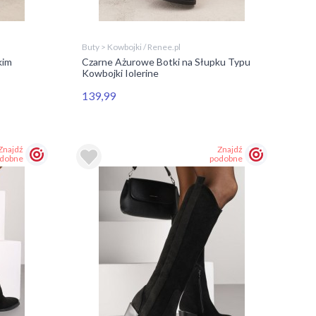
Buty > Kowbojki / Renee.pl
kim
Czarne Ażurowe Botki na Słupku Typu
Kowbojki Iolerine
139,99
Znajdź
Znajdź
dobne
podobne