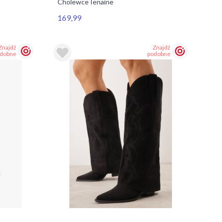
Cholewce Ienaine
169,99
Znajdź
Znajdź
dobne
podobne