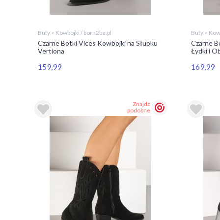
Buty > Kowbojki / born2be.pl
Buty > Kowb
Czarne Botki Vices Kowbojki na Słupku
Czarne B
Vertiona
Łydki i 
159,99
169,99
Znajdź
podobne