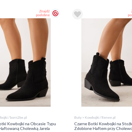
Znajdź
podobne
po
ojki / born2be.pl
Buty > Kowbojki / Renee.pl
otki Kowbojki na Obcasie Typu
Czarne Botki Kowbojki na Stoż
 Haftowaną Cholewką Jarela
Zdobione Haftem przy Cholewc