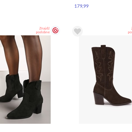
179,99
Znajdź
podobne
po