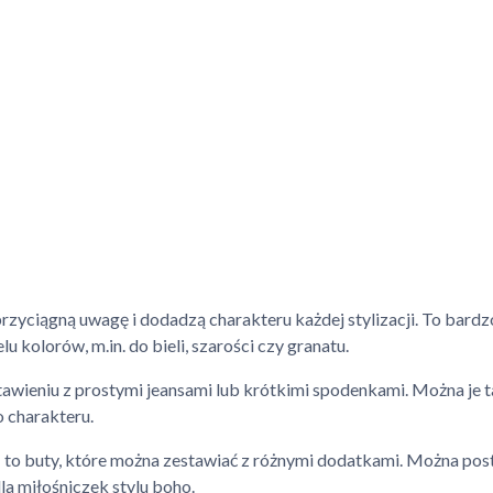
przyciągną uwagę i dodadzą charakteru każdej stylizacji. To bard
lu kolorów, m.in. do bieli, szarości czy granatu.
tawieniu z prostymi jeansami lub krótkimi spodenkami. Można je t
o charakteru.
m
to buty, które można zestawiać z różnymi dodatkami. Można pos
a miłośniczek stylu boho.