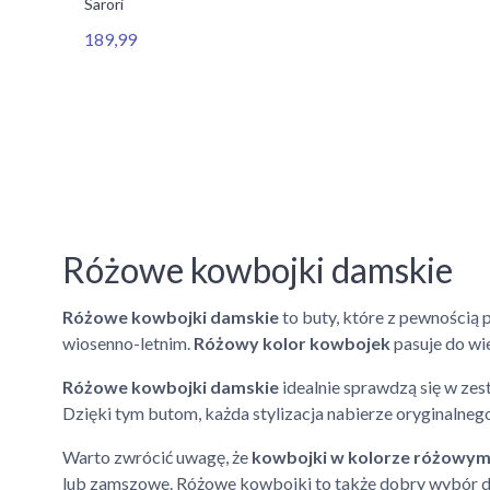
Sarori
189,99
Różowe kowbojki damskie
Różowe kowbojki damskie
to buty, które z pewnością 
wiosenno-letnim.
Różowy kolor kowbojek
pasuje do wie
Różowe kowbojki damskie
idealnie sprawdzą się w zes
Dzięki tym butom, każda stylizacja nabierze oryginalneg
Warto zwrócić uwagę, że
kowbojki w kolorze różowy
lub zamszowe. Różowe kowbojki to także dobry wybór dl