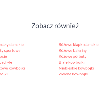
Zobacz również
ndały damskie
Różowe klapki damskie
ty sportowe
Różowe baleriny
pcie
Różowe półbuty
padryle
Białe kowbojki
owe kowbojki
Niebieskie kowbojki
bojki
Zielone kowbojki