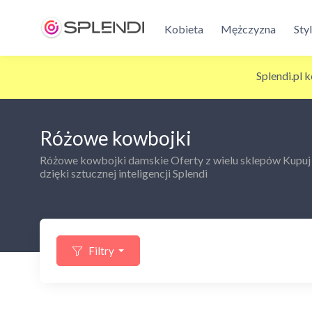
Kobieta
Mężczyzna
Sty
Splendi.pl 
Różowe kowbojki
Różowe kowbojki damskie Oferty z wielu sklepów Kupuj sz
dzięki sztucznej inteligencji Splendi
Filtry