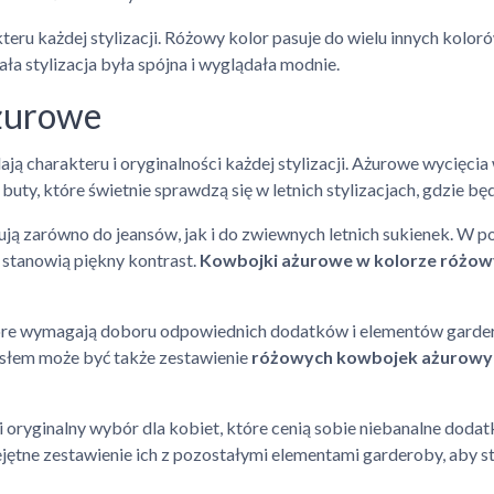
teru każdej stylizacji. Różowy kolor pasuje do wielu innych kolor
ła stylizacja była spójna i wyglądała modnie.
żurowe
dają charakteru i oryginalności każdej stylizacji. Ażurowe wycięc
 buty, które świetnie sprawdzą się w letnich stylizacjach, gdzie będ
ują zarówno do jeansów, jak i do zwiewnych letnich sukienek. W p
 stanowią piękny kontrast.
Kowbojki ażurowe w kolorze różo
óre wymagają doboru odpowiednich dodatków i elementów garderob
łem może być także zestawienie
różowych kowbojek ażurowy
oryginalny wybór dla kobiet, które cenią sobie niebanalne dodatki.
jętne zestawienie ich z pozostałymi elementami garderoby, aby st