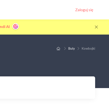
Zaloguj się
ndi AI
Buty
Kowbojki