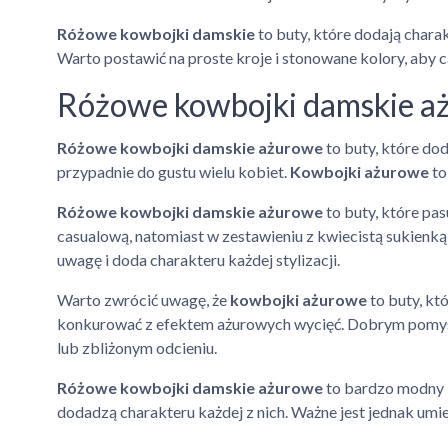
Różowe kowbojki damskie
to buty, które dodają charak
Warto postawić na proste kroje i stonowane kolory, aby ca
Różowe kowbojki damskie a
Różowe kowbojki damskie ażurowe
to buty, które do
przypadnie do gustu wielu kobiet.
Kowbojki ażurowe
to
Różowe kowbojki damskie ażurowe
to buty, które pas
casualową, natomiast w zestawieniu z kwiecistą sukienką
uwagę i doda charakteru każdej stylizacji.
Warto zwrócić uwagę, że
kowbojki ażurowe
to buty, kt
konkurować z efektem ażurowych wycięć. Dobrym pomys
lub zbliżonym odcieniu.
Różowe kowbojki damskie ażurowe
to bardzo modny i 
dodadzą charakteru każdej z nich. Ważne jest jednak umie