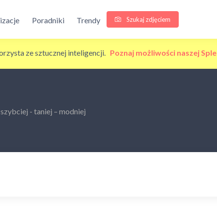
Szukaj zdjęciem
lizacje
Poradniki
Trendy
korzysta ze sztucznej inteligencji.
Poznaj możliwości naszej Sple
ybciej - taniej – modniej