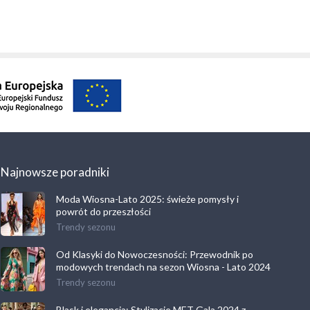
Najnowsze poradniki
Moda Wiosna-Lato 2025: świeże pomysły i
powrót do przeszłości
Trendy sezonu
Od Klasyki do Nowoczesności: Przewodnik po
modowych trendach na sezon Wiosna - Lato 2024
Trendy sezonu
Blask i elegancja: Stylizacje MET Gala 2024 z