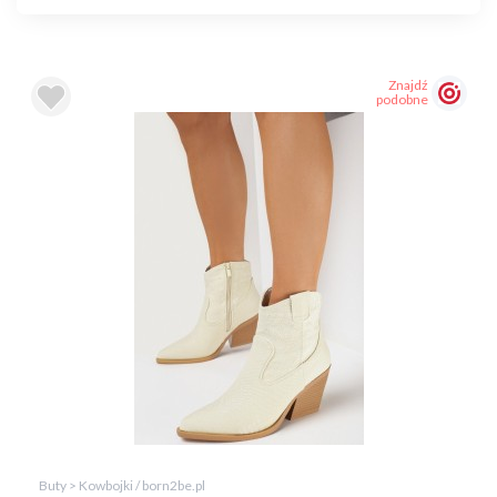
Znajdź
podobne
Buty > Kowbojki / born2be.pl