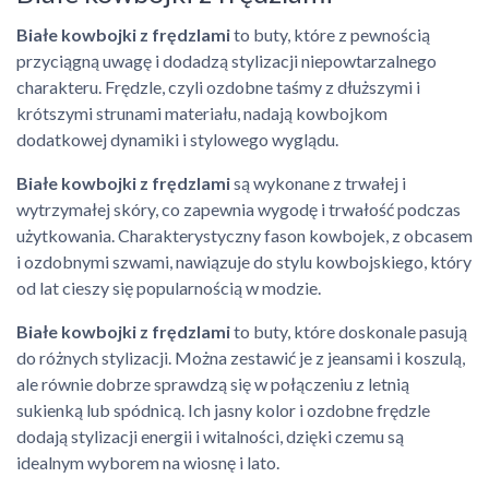
Białe kowbojki z frędzlami
to buty, które z pewnością
przyciągną uwagę i dodadzą stylizacji niepowtarzalnego
charakteru. Frędzle, czyli ozdobne taśmy z dłuższymi i
krótszymi strunami materiału, nadają kowbojkom
dodatkowej dynamiki i stylowego wyglądu.
Białe kowbojki z frędzlami
są wykonane z trwałej i
wytrzymałej skóry, co zapewnia wygodę i trwałość podczas
użytkowania. Charakterystyczny fason kowbojek, z obcasem
i ozdobnymi szwami, nawiązuje do stylu kowbojskiego, który
od lat cieszy się popularnością w modzie.
Białe kowbojki z frędzlami
to buty, które doskonale pasują
do różnych stylizacji. Można zestawić je z jeansami i koszulą,
ale równie dobrze sprawdzą się w połączeniu z letnią
sukienką lub spódnicą. Ich jasny kolor i ozdobne frędzle
dodają stylizacji energii i witalności, dzięki czemu są
idealnym wyborem na wiosnę i lato.