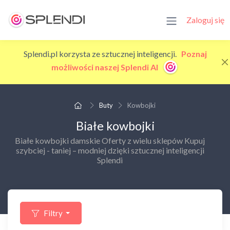
Zaloguj się
Splendi.pl korzysta ze sztucznej inteligencji.
Poznaj
możliwości naszej Splendi AI
Buty
Kowbojki
Białe kowbojki
Białe kowbojki damskie Oferty z wielu sklepów Kupuj
szybciej - taniej – modniej dzięki sztucznej inteligencji
Splendi
Filtry