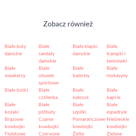
Zobacz również
Białe buty
Białe
Białe klapki
Białe
damskie
sandały
damskie
trampki i
damskie
tenisówki
Białe
Białe
Białe
Białe
sneakersy
obuwie
baleriny
mokasyny
sportowe
Białe botki
Białe
Białe
Białe
czółenka
kalosze
kapcie
Białe
Białe
Białe
Białe
kozaki
półbuty
szpilki
espadryle
Brązowe
Czarne
Pomarańczowe
Niebieskie
kowbojki
kowbojki
kowbojki
kowbojki
Fioletowe
Czerwone
Żółte
Zielone