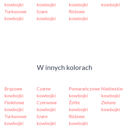
kowbojki
kowbojki
kowbojki
kowbojki
Turkusowe
Szare
Różowe
kowbojki
kowbojki
kowbojki
W innych kolorach
Brązowe
Czarne
Pomarańczowe
Niebieskie
kowbojki
kowbojki
kowbojki
kowbojki
Fioletowe
Czerwone
Żółte
Zielone
kowbojki
kowbojki
kowbojki
kowbojki
Turkusowe
Szare
Różowe
kowbojki
kowbojki
kowbojki